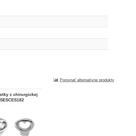
Porovnať alternatívne produkty
tky z chirurgickej
 SESCES182