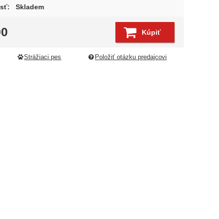
sť:
Skladem
00
Kúpiť
edujúci
Strážiaci pes
Položiť otázku predajcovi