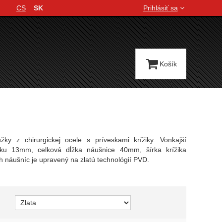
CS
SK
Prihlásiť sa
Jazyková verzia
Košík
žky z chirurgickej ocele s príveskami krížiky. Vonkajší
žku 13mm, celková dĺžka náušnice 40mm, šírka krížika
 náušníc je upravený na zlatú technológií PVD.
variant