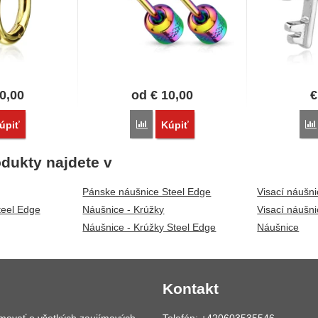
0,00
od
€
10,00
€
vnať
Porovnať
úpiť
Kúpiť
dukty najdete v
Pánske náušnice Steel Edge
Visací náušn
eel Edge
Náušnice - Krúžky
Visací náušn
Náušnice - Krúžky Steel Edge
Náušnice
Kontakt