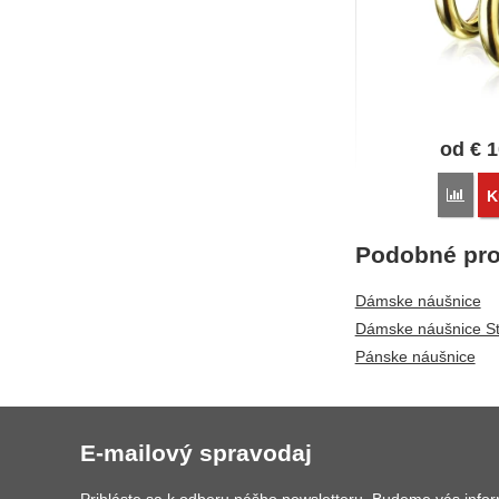
od
€
1
Poro
K
Podobné pro
Dámske náušnice
Dámske náušnice St
Pánske náušnice
E-mailový spravodaj