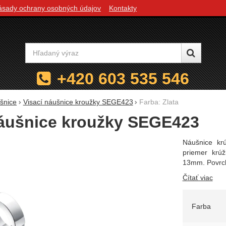
ásady ochrany osobných údajov
Kontakty
Vyhľadávanie
+420 603 535 546
šnice
Visací náušnice kroužky SEGE423
Farba: Zlata
náušnice kroužky SEGE423
Náušnice krú
priemer krú
13mm. Povrch
Čítať viac
Zvoľte 
Farba