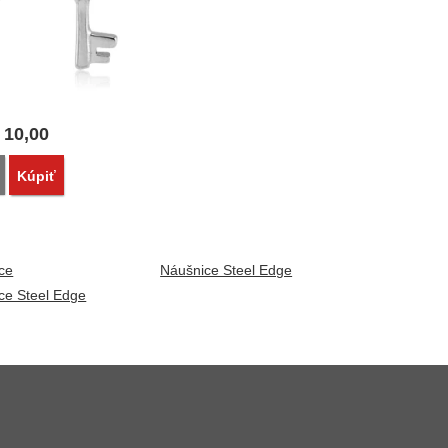
10,00
Porovnať
Kúpiť
ice
Náušnice Steel Edge
ice Steel Edge