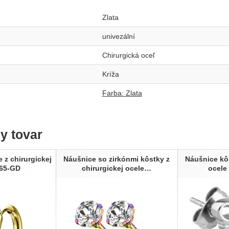
Zlata
univezální
Chirurgická oceľ
Kríža
Farba: Zlata
ny tovar
 z chirurgickej
Náušnice so zirkónmi kôstky z
Náušnice kôs
065-GD
chirurgickej ocele…
ocele