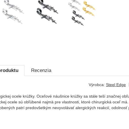
produktu
Recenzia
Výrobca:
Steel Edge
rgickej ocele krúžky. Oceľové náušnice krúžky sa stále teší značnej o
ckej ocele sú obľúbené najmä pre vlastnosti, ktoré chirurgická oceľ má. 
obených patrí predovšetkým nevyvolávať alergických reakcií, odolnosť p