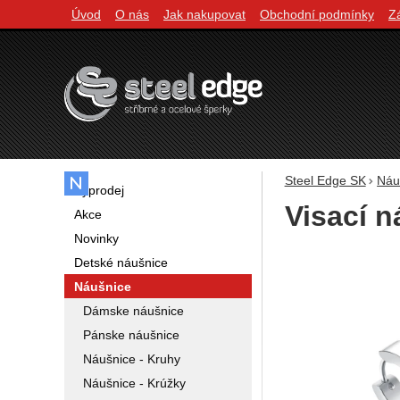
Úvod
O nás
Jak nakupovat
Obchodní podmínky
Z
Navigácia
Steel Edge SK
Náu
Výprodej
Visací 
Akce
Novinky
Fotografie
Detské náušnice
Náušnice
Dámske náušnice
Pánske náušnice
Náušnice - Kruhy
Náušnice - Krúžky