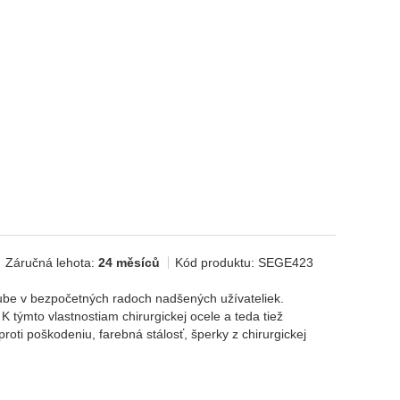
Záručná lehota:
24 měsíců
Kód produktu:
SEGE423
bľube v bezpočetných radoch nadšených užívateliek.
K týmto vlastnostiam chirurgickej ocele a teda tiež
roti poškodeniu, farebná stálosť, šperky z chirurgickej