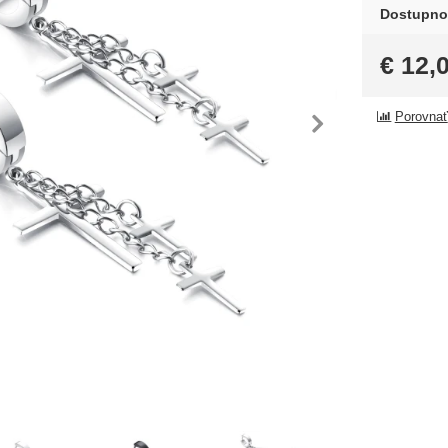
Dostupno
€
12,
dchádzajúca
nasl
Porovnať