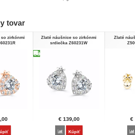
ny tovar
 so zirkónmi
Zlaté náušnice so zirkónmi
Zlaté náu
Z60231R
srdiečka Z60231W
Z50
,00
€
139,00
€
vnať
Porovnať
úpiť
Kúpiť