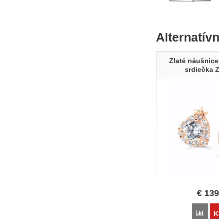
Alternatív
Zlaté náušnice
srdiečka 
€
139
Poro
K