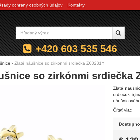
ásady ochrany osobných údajov
Kontakty
Vyhľadávanie
+420 603 535 546
šnice
Zlaté náušnice so zirkónmi srdiečka Z60231Y
ušnice so zirkónmi srdiečka
Zlaté náušni
srdiečok 5,5
náušnicového
Čítať viac
Dostupno