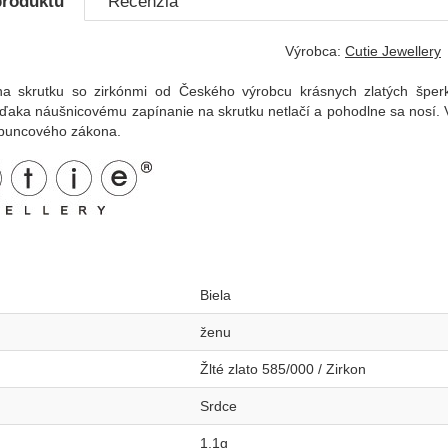
produktu
Recenzia
Výrobca:
Cutie Jewellery
na skrutku so zirkónmi od Českého výrobcu krásnych zlatých šperk
vďaka náušnicovému zapínanie na skrutku netlačí a pohodlne sa nosí
puncového zákona.
Biela
ženu
Žlté zlato 585/000 / Zirkon
Srdce
1,1g