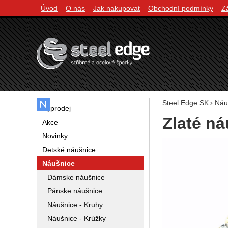
Úvod
O nás
Jak nakupovat
Obchodní podmínky
Z
Navigácia
Steel Edge SK
Náu
Výprodej
Zlaté ná
Akce
Novinky
Fotografie
Detské náušnice
Náušnice
Dámske náušnice
Pánske náušnice
Náušnice - Kruhy
Náušnice - Krúžky