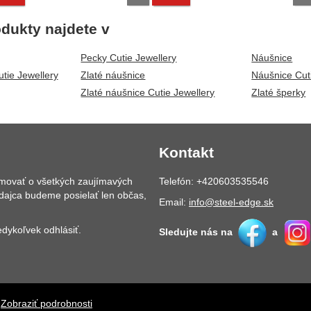
dukty najdete v
Pecky Cutie Jewellery
Náušnice
tie Jewellery
Zlaté náušnice
Náušnice Cut
Zlaté náušnice Cutie Jewellery
Zlaté šperky
Kontakt
rmovať o všetkých zaujímavých
Telefón: +420603535546
dajca budeme posielať len občas,
Email:
info@steel-edge.sk
dykoľvek odhlásiť.
Sledujte nás na
a
.
Zobraziť podrobnosti