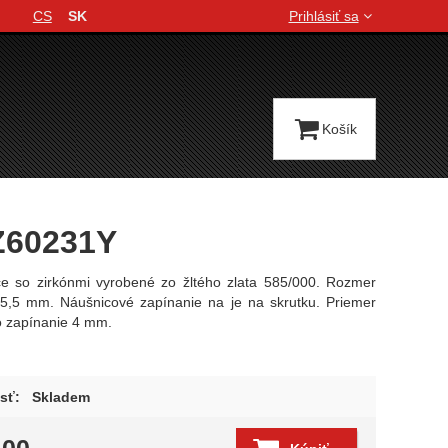
CS
SK
Prihlásiť sa
Jazyková verzia
Košík
 Z60231Y
ce so zirkónmi vyrobené zo žltého zlata 585/000. Rozmer
x5,5 mm. Náušnicové zapínanie na je na skrutku. Priemer
 zapínanie 4 mm.
sť:
Skladem