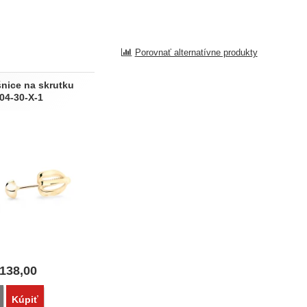
Porovnať alternatívne produkty
šnice na skrutku
04-30-X-1
138,00
Porovnať
Kúpiť