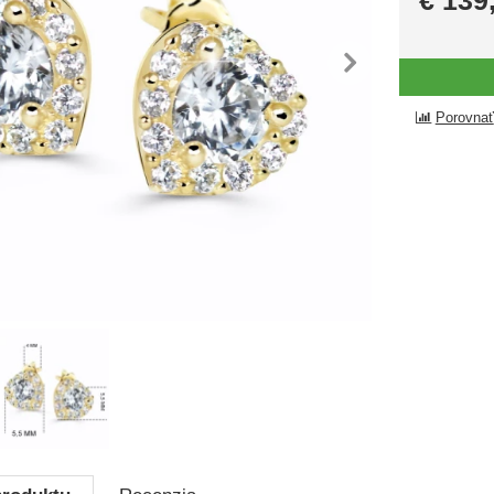
€
139
dchádzajúca
nasl
Porovnať