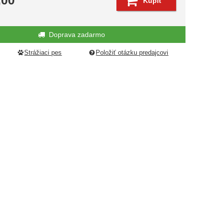
,00
Kúpiť
edujúci
Doprava zadarmo
Strážiaci pes
Položiť otázku predajcovi