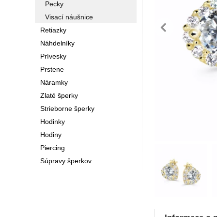
Pecky
Visací náušnice
pre
Retiazky
Náhdelníky
Prívesky
Prstene
Náramky
Zlaté šperky
Strieborne šperky
Hodinky
Hodiny
Piercing
Fotografie
Súpravy šperkov