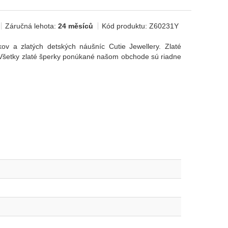
Záručná lehota:
24 měsíců
Kód produktu:
Z60231Y
ov a zlatých detských náušníc Cutie Jewellery. Zlaté
. Všetky zlaté šperky ponúkané našom obchode sú riadne