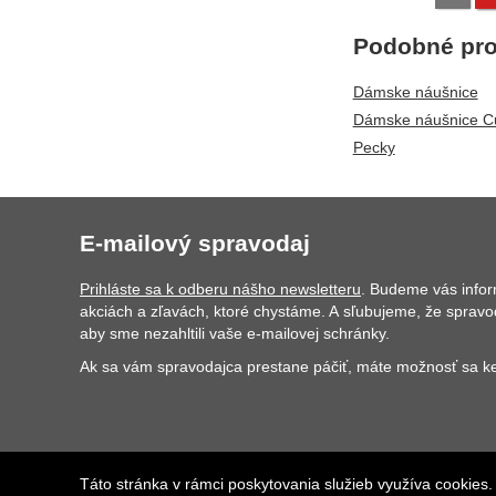
Podobné pro
Dámske náušnice
Dámske náušnice Cu
Pecky
E-mailový spravodaj
Prihláste sa k odberu nášho newsletteru
. Budeme vás info
akciách a zľavách, ktoré chystáme. A sľubujeme, že spravo
aby sme nezahltili vaše e-mailovej schránky.
Ak sa vám spravodajca prestane páčiť, máte možnosť sa ke
© 2026 Steel-Edge.sk
beží na
Shopio
Táto stránka v rámci poskytovania služieb využíva cookies