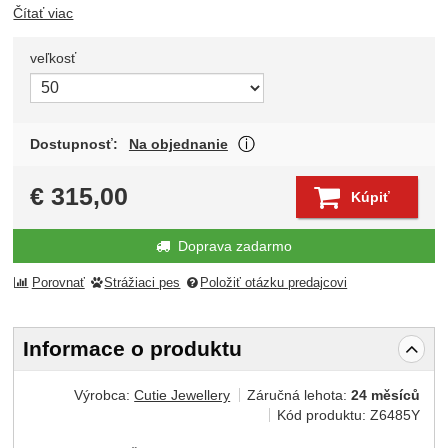
Čítať viac
veľkosť
Zvoľte variant
O dostupnosti produktu Vá
Dostupnosť:
Na objednanie
Zobraziť viac
€
315,00
Kúpiť
Doprava zadarmo
Porovnať
Strážiaci pes
Položiť otázku predajcovi
Informace o produktu
Výrobca:
Cutie Jewellery
Záručná lehota:
24 měsíců
Kód produktu:
Z6485Y