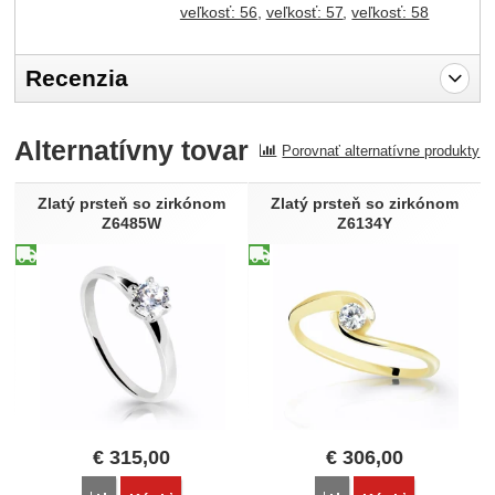
veľkosť: 56
veľkosť: 57
veľkosť: 58
Recenzia
Pro vkládání recenzí je nutné se přihlásit.
Alternatívny tovar
Porovnať alternatívne produkty
Recenzia
Nebola pridaná žiadna recenzia.
Zlatý prsteň so zirkónom
Zlatý prsteň so zirkónom
Z6485W
Z6134Y
€
315,00
€
306,00