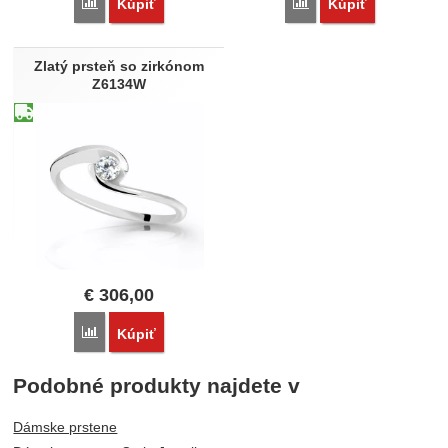
Porovnať
Porovnať
Kúpiť
Kúpiť
Zlatý prsteň so zirkónom
Z6134W
€
306,00
Porovnať
Kúpiť
Podobné produkty najdete v
Dámske prstene