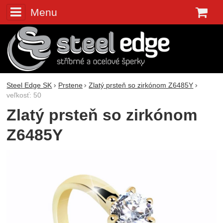
Menu
K
Steel Edge SK
Prstene
Zlatý prsteň so zirkónom Z6485Y
veľkosť: 50
Zlatý prsteň so zirkónom
Z6485Y
Fotografie