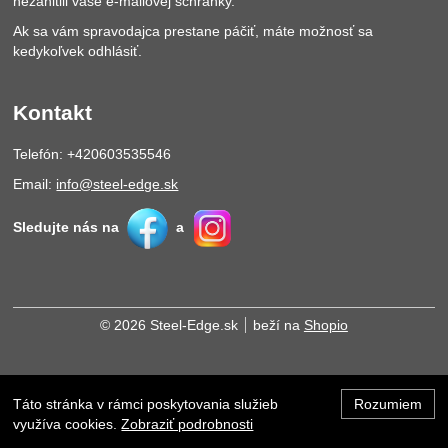
nezahltili vaše e-mailovej schránky.
Ak sa vám spravodajca prestane páčiť, máte možnosť sa
kedykoľvek odhlásiť.
Kontakt
Telefón: +420603535546
Email:
info@steel-edge.sk
Sledujte nás na
a
© 2026 Steel-Edge.sk
beží na
Shopio
Táto stránka v rámci poskytovania služieb
Rozumiem
Hore
využíva cookies.
Zobraziť podrobnosti