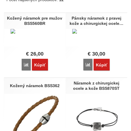
Hnedá
Produkty
Nature
Kožený náramok pre mužov
Pánsky náramok z pravej
BSS560BR
kože a chirurgickej ocele…
€
26,00
€
30,00
Porovnať
Porovnať
Kúpiť
Kúpiť
Náramok z chirurgickej
Kožený náramok BSS362
ocele a kože BSS870ST