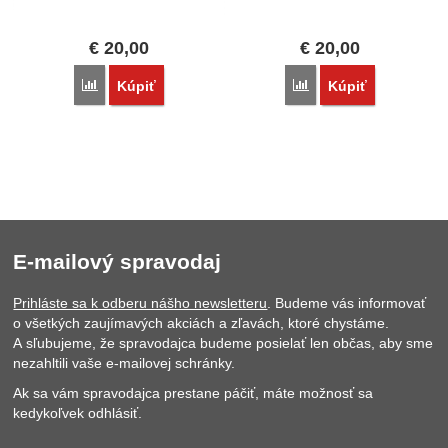
€
20,00
€
20,00
Porovnať
Porovnať
Kúpiť
Kúpiť
E-mailový spravodaj
Prihláste sa k odberu nášho newsletteru
. Budeme vás informovať
o všetkých zaujímavých akciách a zľavách, ktoré chystáme.
A sľubujeme, že spravodajca budeme posielať len občas, aby sme
nezahltili vaše e-mailovej schránky.
Ak sa vám spravodajca prestane páčiť, máte možnosť sa
kedykoľvek odhlásiť.