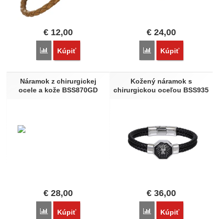
€
12,00
€
24,00
Porovnať
Porovnať
Kúpiť
Kúpiť
Náramok z chirurgickej
Kožený náramok s
ocele a kože BSS870GD
chirurgickou oceľou BSS935
€
28,00
€
36,00
Porovnať
Porovnať
Kúpiť
Kúpiť