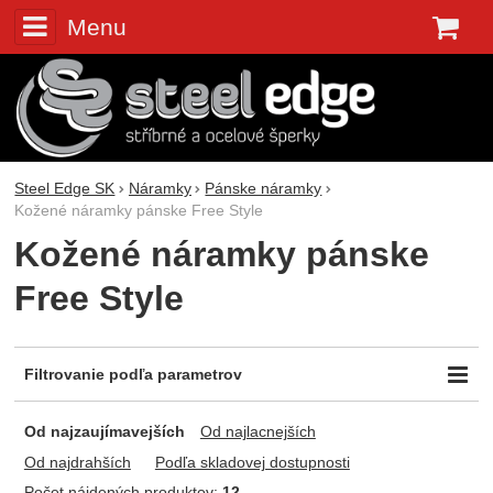
Menu
K
Steel Edge SK
Náramky
Pánske náramky
Kožené náramky pánske Free Style
Kožené náramky pánske
Free Style
Filtrovanie podľa parametrov
Cena (€)
Farba
Dostupnosť
-
Od najzaujímavejších
Od najlacnejších
Steel
Skladem
Zlata
Od najdrahších
Podľa skladovej dostupnosti
Čierna
Počet nájdených produktov:
12