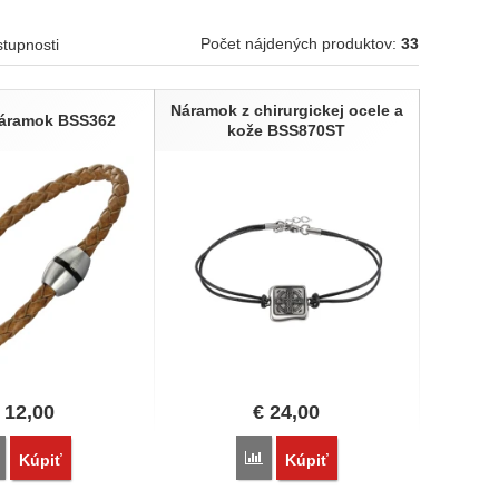
Počet nájdených produktov:
33
stupnosti
Náramok z chirurgickej ocele a
áramok BSS362
kože BSS870ST
12,00
€
24,00
Porovnať
Porovnať
Kúpiť
Kúpiť