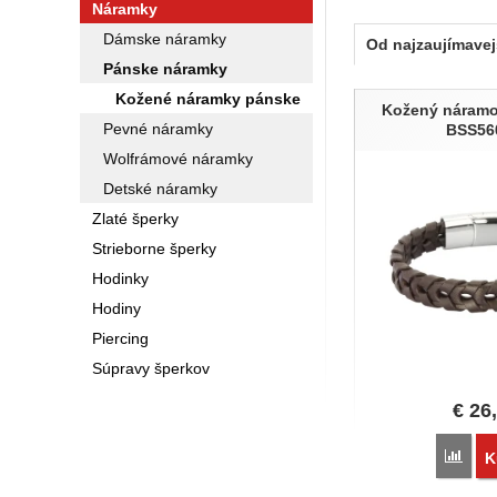
Náramky
Steel Edge
Dámske náramky
Od najzaujímavej
Pánske náramky
Produkty
Kožené náramky pánske
Kožený náramo
Pevné náramky
BSS56
Wolfrámové náramky
Detské náramky
Zlaté šperky
Strieborne šperky
Hodinky
Hodiny
Piercing
Súpravy šperkov
€
26
Poro
K