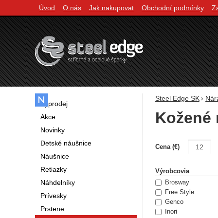
Úvod
O nás
Jak nakupovat
Obchodní podmínky
Z
Navigácia
Steel Edge SK
Nár
Výprodej
Kožené 
Akce
Novinky
Detské náušnice
Filtrovani
Cena (€)
Náušnice
Retiazky
Výrobcovia
Náhdelníky
Brosway
Free Style
Prívesky
Genco
Prstene
Inori