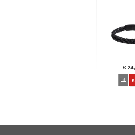
€
24
Poro
K