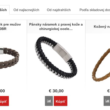
Hnedá
Nature
ších
Od najlacnejších
Od najdrahších
Podľa skladovej do
Šedostrieborná
k pre mužov
Pánsky náramok z pravej kože a
Kožený n
0BR
chirurgickej ocele…
,00
€
30,00
€
vnať
Porovnať
úpiť
Kúpiť