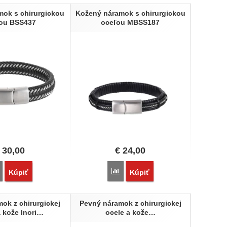
mok s chirurgickou
Kožený náramok s chirurgickou
ou BSS437
oceľou MBSS187
30,00
€
24,00
Porovnať
Porovnať
Kúpiť
Kúpiť
ok z chirurgickej
Pevný náramok z chirurgickej
a kože Inori…
ocele a kože…