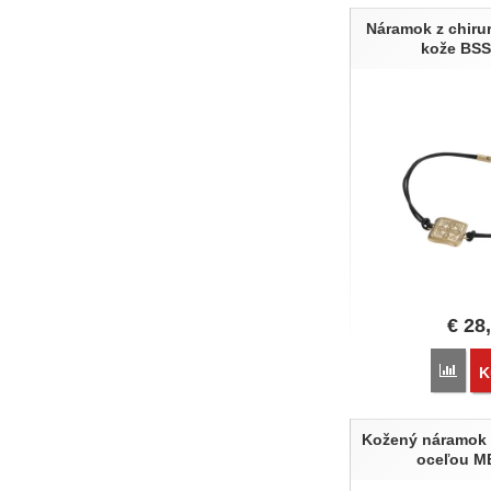
Náramok z chirur
kože BS
€
28
Poro
K
Kožený náramok 
oceľou M