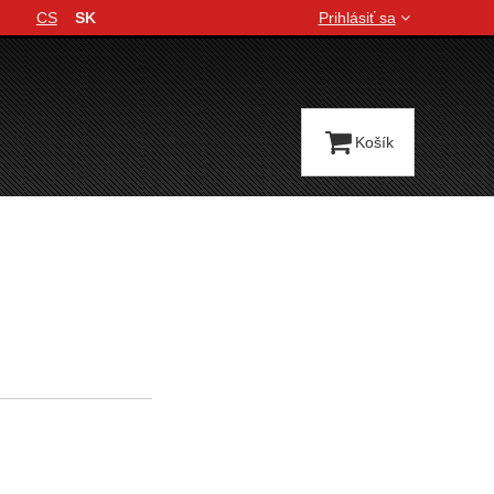
CS
SK
Prihlásiť sa
Jazyková verzia
Košík