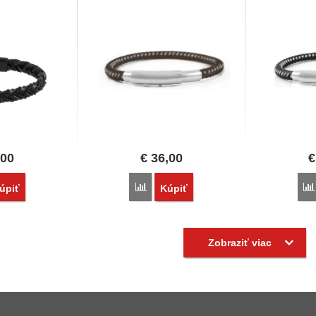
,00
€
36,00
€
vnať
Porovnať
úpiť
Kúpiť
Zobraziť viac