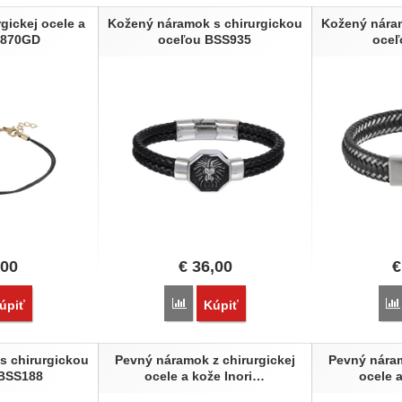
gickej ocele a
Kožený náramok s chirurgickou
Kožený nára
S870GD
oceľou BSS935
oceľ
,00
€
36,00
€
vnať
Porovnať
úpiť
Kúpiť
s chirurgickou
Pevný náramok z chirurgickej
Pevný náram
BSS188
ocele a kože Inori…
ocele 