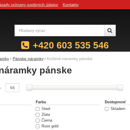
ásady ochrany osobných údajov
Kontakty
Vyhľadávanie
+420 603 535 546
amky
Pánske náramky
Kožené náramky pánske
náramky pánske
e podľa parametrov
-
Farba
Dostupnosť
Steel
Skladem
Zlata
Čierna
Rose gold