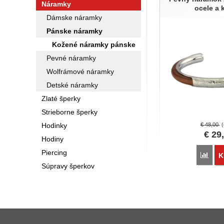
Náramky
ocele a
Dámske náramky
Pánske náramky
Kožené náramky pánske
Pevné náramky
Wolfrámové náramky
Detské náramky
Zlaté šperky
Strieborne šperky
Hodinky
€
48,00
€
29
Hodiny
Piercing
Poro
K
Súpravy šperkov