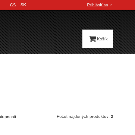
CS
SK
Prihlásiť sa
Jazyková verzia
Košík
Počet nájdených produktov:
2
stupnosti