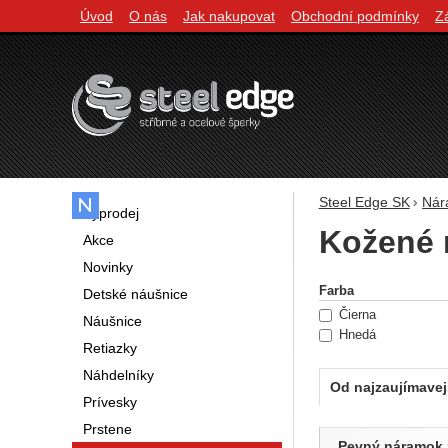
Úvod
O nás
Jak nakupovat
Obchodní podmínky
Z
Navigácia
Steel Edge SK
Nár
Výprodej
Kožené 
Akce
Novinky
Filtrovani
Farba
Detské náušnice
Čierna
Náušnice
Hnedá
Retiazky
Náhdelníky
Od najzaujímavej
Prívesky
Produkty
Prstene
Pevný náramok z