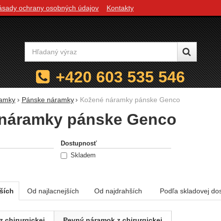
ásady ochrany osobných údajov
Kontakty
Vyhľadávanie
+420 603 535 546
amky
Pánske náramky
Kožené náramky pánske Genco
náramky pánske Genco
e podľa parametrov
Dostupnosť
Skladem
ších
Od najlacnejších
Od najdrahších
Podľa skladovej do
 chirurgickej
Pevný náramok z chirurgickej