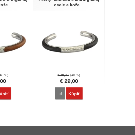
 kože…
ocele a kože…
(40 %)
€
48,00
(40 %)
,00
€
29,00
vnať
Porovnať
úpiť
Kúpiť