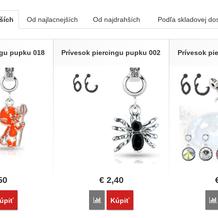
ších
Od najlacnejších
Od najdrahších
Podľa skladovej do
ngu pupku 018
Prívesok piercingu pupku 002
Prívesok pi
50
€
2,40
vnať
Porovnať
úpiť
Kúpiť