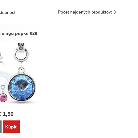
Počet nájdených produktov:
3
stupnosti
ercingu pupku 028
€
1,50
Porovnať
Kúpiť