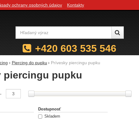
ásady ochrany osobných údajov
Kontakty
Vyhľadávanie
+420 603 535 546
cing
Piercing do pupku
Prívesky piercingu pupku
y piercingu pupku
e podľa parametrov
-
Dostupnosť
Skladem