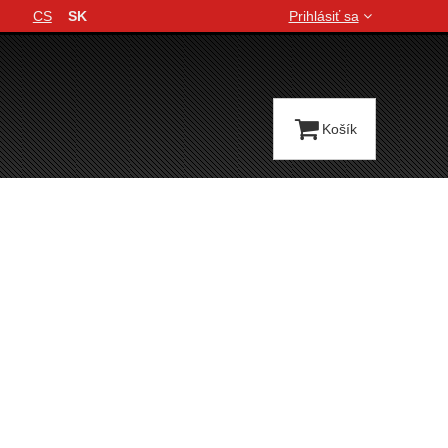
CS
SK
Prihlásiť sa
Jazyková verzia
Košík