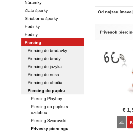
Náramky
Zlaté šperky
Od najzaujímavej
Strieborne šperky
Produkty
Hodinky
Prívesok pierci
Hodiny
Piercing
Piercing do bradavky
Piercing do brady
Piercing do jazyka
Piercing do nosa
Piercing do obočia
Piercing do pupku
Piercing Playboy
Piercing do pupku s
€
1,
ozdobou
Piercing Swarovski
Poro
K
Prívesky piercingu