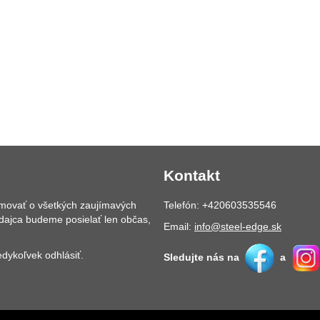
Kontakt
rmovať o všetkých zaujímavých
Telefón: +420603535546
dajca budeme posielať len občas,
Email:
info@steel-edge.sk
dykoľvek odhlásiť.
Sledujte nás na
a