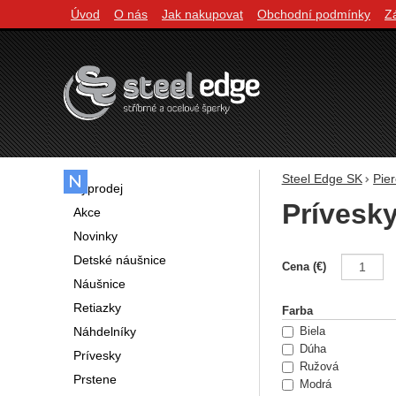
Úvod
O nás
Jak nakupovat
Obchodní podmínky
Z
Navigácia
Steel Edge SK
Pier
Výprodej
Prívesk
Akce
Novinky
Detské náušnice
Filtrovani
Cena (€)
Náušnice
Retiazky
Farba
Náhdelníky
Biela
Dúha
Prívesky
Ružová
Prstene
Modrá