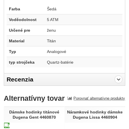
Farba
Šedá
Voděodolnost
5 ATM
Určené pre
ženu
Material
Titán
Typ
Analogové
typ strojčeka
Quartz-batérie
Recenzia
Pro vkládání recenzí je nutné se přihlásit.
Alternatívny tovar
Porovnať alternatívne produkty
Recenzia
Nebola pridaná žiadna recenzia.
Dámske hodinky titánové
Náramkové hodinky dámske
Dugena Gent 4460870
Dugena Lissa 4460904