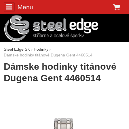
Menu
K
Steel Edge SK
Hodinky
Dámske hodinky titánové Dugena Gent 4460514
Dámske hodinky titánové
Dugena Gent 4460514
Fotografie