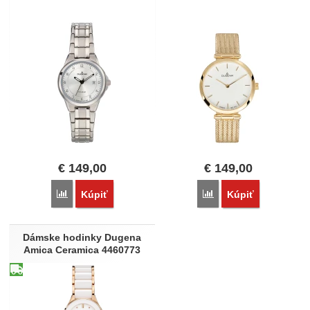
€
149,00
€
149,00
Porovnať
Porovnať
Kúpiť
Kúpiť
Dámske hodinky Dugena
Amica Ceramica 4460773