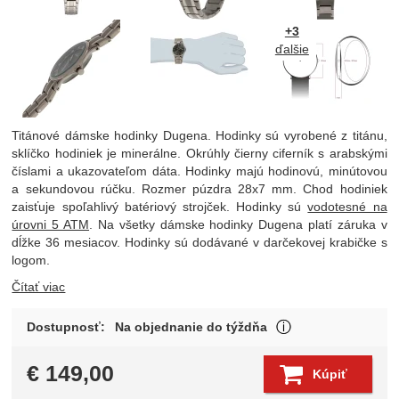
+3
ďalšie
Titánové dámske hodinky Dugena. Hodinky sú vyrobené z titánu,
sklíčko hodiniek je minerálne. Okrúhly čierny ciferník s arabskými
číslami a ukazovateľom dáta. Hodinky majú hodinovú, minútovou
a sekundovou rúčku. Rozmer púzdra 28x7 mm. Chod hodiniek
zaisťuje spoľahlivý batériový strojček. Hodinky sú
vodotesné na
úrovni 5 ATM
. Na všetky dámske hodinky Dugena platí záruka v
dĺžke 36 mesiacov. Hodinky sú dodávané v darčekovej krabičke s
logom.
Čítať viac
Tovar býva sprav
Dostupnosť:
Na objednanie do týždňa
Zobraziť viac
€
149,00
Kúpiť