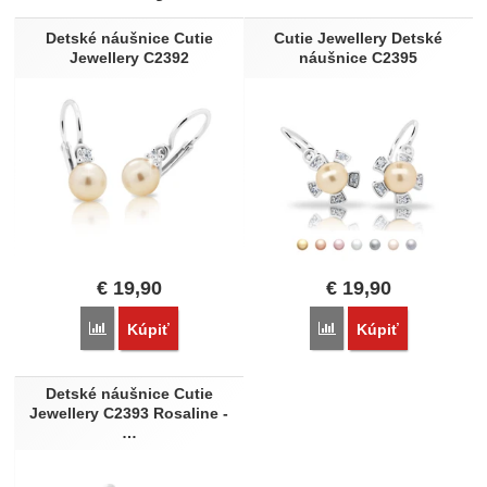
Nebola pridaná žiadna recenzia.
Detské náušnice Cutie
Cutie Jewellery Detské
Jewellery C2392
náušnice C2395
€
19,90
€
19,90
Porovnať
Porovnať
Kúpiť
Kúpiť
Detské náušnice Cutie
Jewellery C2393 Rosaline -
…