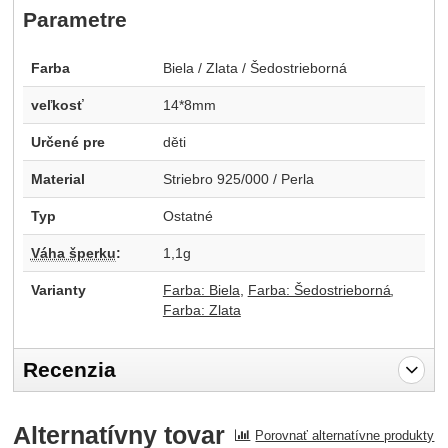
Parametre
Farba
Biela / Zlata / Šedostrieborná
veľkosť
14*8mm
Určené pre
děti
Material
Striebro 925/000 / Perla
Typ
Ostatné
Váha šperku
:
1,1g
Varianty
Farba: Biela
Farba: Šedostrieborná
Farba: Zlata
Recenzia
Pro vkládání recenzí je nutné se přihlásit.
Alternatívny tovar
Porovnať alternatívne produkty
Recenzia