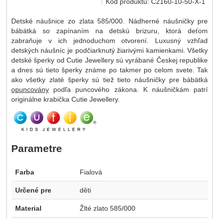
Kód produktu:
C2160-10-50-X-1
Detské náušnice zo zlata 585/000. Nádherné náušničky pre
bábätká so zapínaním na detskú brizuru, ktorá deťom
zabraňuje v ich jednoduchom otvorení. Luxusný vzhľad
detských náušníc je podčiarknutý žiarivými kamienkami. Všetky
detské šperky od Cutie Jewellery sú vyrábané Českej republike
a dnes sú tieto šperky známe po takmer po celom svete. Tak
ako všetky zlaté šperky sú tiež tieto náušničky pre bábätká
opuncovány
podľa puncového zákona. K náušničkám patrí
originálne krabička Cutie Jewellery.
Parametre
Farba
Fialová
Určené pre
děti
Material
Žlté zlato 585/000