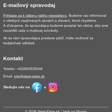
E-mailový spravodaj
Prihláste sa k odberu nášho newsletteru
. Budeme vás informovať
o všetkých zaujímavých akciách a zľavách, ktoré chystáme.
A sľubujeme, že spravodajca budeme posielať len občas, aby sme
nezahltili vaše e-mailovej schránky.
Ak sa vám spravodajca prestane páčiť, máte možnosť sa
kedykoľvek odhlásiť.
Kontakt
Telefón: +420603535546
Email:
info@steel-edge.sk
Sledujte nás na
a
© 2026 Steel-Edge.sk
beží na
Shopio