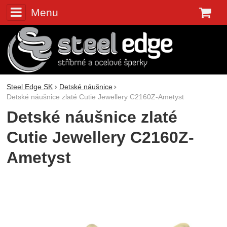
Menu
K
Steel Edge SK
Detské náušnice
Detské náušnice zlaté Cutie Jewellery C2160Z-Ametyst
Detské náušnice zlaté
Cutie Jewellery C2160Z-
Ametyst
Fotografie