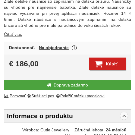
Zlaté detské náušnice so zapínaním na
detskú brizuru
. Náušničky
sú vhodné pre najmenšie bábätká. Zlaté detské náušnice sú
najviac využívané pri prvej aplikácii náušničiek. Rozmer 14 ×
6mm. Detské náušnice s náušnicovým zapínaním na detskú
brizuru sú vhodné pre malé parádnice do veku šiestich rokov.
Čítať viac
O dostupnosti produktu Vá
Dostupnosť:
Na objednanie
Zobraziť viac
€
186,00
Kúpiť
Doprava zadarmo
Porovnať
Strážiaci pes
Položiť otázku predajcovi
Informace o produktu
Výrobca:
Cutie Jewellery
Záručná lehota:
24 měsíců