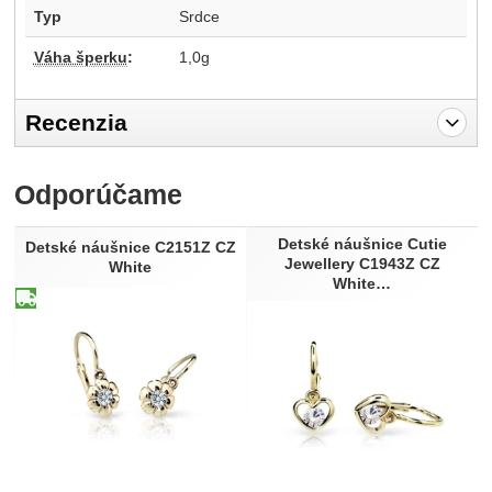
Typ
Srdce
Váha šperku
:
1,0g
Recenzia
Pro vkládání recenzí je nutné se přihlásit.
Odporúčame
Recenzia
Detské náušnice Cutie
Nebola pridaná žiadna recenzia.
Detské náušnice C2151Z CZ
Jewellery C1943Z CZ
White
White…