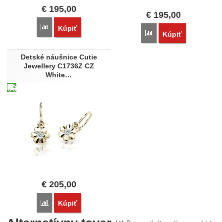
€
195,00
€
195,00
Porovnať
Kúpiť
Porovnať
Kúpiť
Detské náušnice Cutie
Jewellery C1736Z CZ
White…
€
205,00
Porovnať
Kúpiť