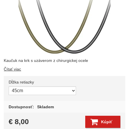
Kaučuk na krk s uzáverom z chirurgickej ocele
Čítať viac
Dĺžka retiazky
Zvoľte variant
Dostupnosť:
Skladem
€
8,00
Kúpiť