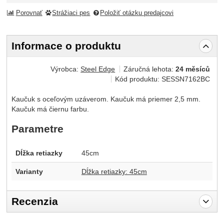
Porovnať
Strážiaci pes
Položiť otázku predajcovi
Informace o produktu
Výrobca:
Steel Edge
Záručná lehota:
24 měsíců
Kód produktu:
SESSN7162BC
Kaučuk s oceľovým uzáverom. Kaučuk má priemer 2,5 mm.
Kaučuk má čiernu farbu.
Parametre
Dĺžka retiazky
45cm
Varianty
Dĺžka retiazky: 45cm
Recenzia
Pro vkládání recenzí je nutné se přihlásit.