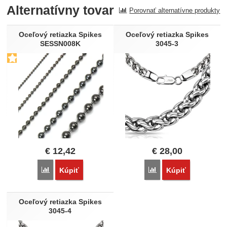
Alternatívny tovar
Porovnať alternatívne produkty
Recenzia
Nebola pridaná žiadna recenzia.
Oceľový retiazka Spikes
Oceľový retiazka Spikes
SESSN008K
3045-3
€
12,42
€
28,00
Porovnať
Porovnať
Kúpiť
Kúpiť
Oceľový retiazka Spikes
3045-4