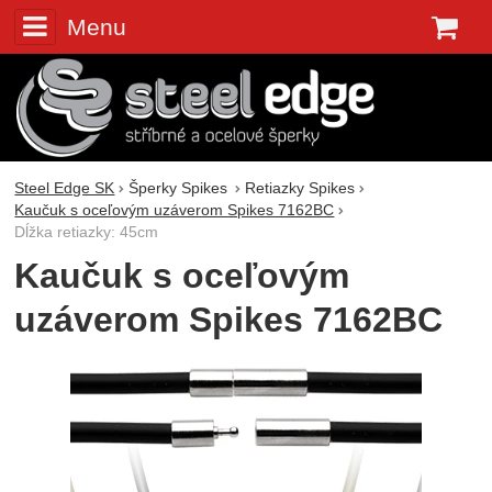
Menu
K
Steel Edge SK
Šperky Spikes
Retiazky Spikes
Kaučuk s oceľovým uzáverom Spikes 7162BC
Dĺžka retiazky: 45cm
Kaučuk s oceľovým
uzáverom Spikes 7162BC
Fotografie