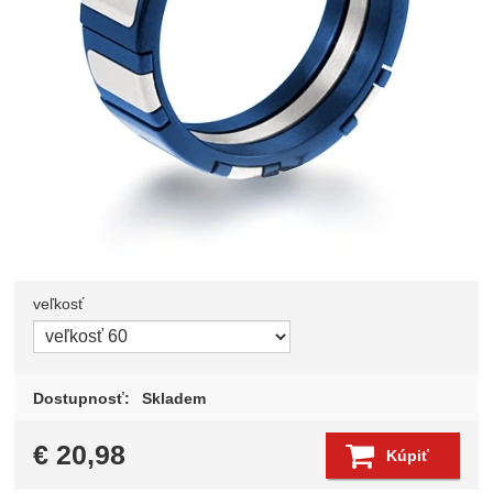
veľkosť
Zvoľte variant
Dostupnosť:
Skladem
€
20,98
Kúpiť