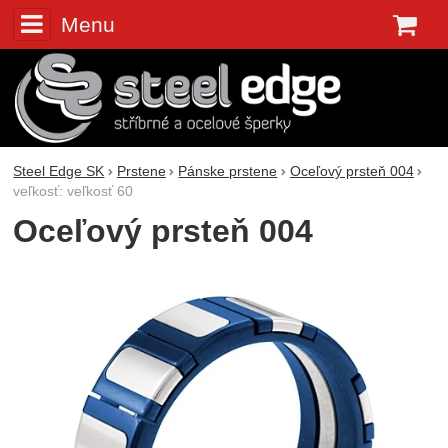
Menu
K
Steel Edge SK
Prstene
Pánske prstene
Oceľový prsteň 004
veľkosť: veľkosť 60
Oceľový prsteň 004
Fotografie