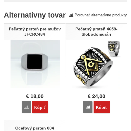
Pro vkládání recenzí je nutné se přihlásit.
Alternatívny tovar
Porovnať alternatívne produkty
Recenzia
Nebola pridaná žiadna recenzia.
Pečatný prsteň pre mužov
Pečatný prsteň 4659-
JFCRC484
Slobodomurári
€
18,00
€
24,00
Porovnať
Porovnať
Kúpiť
Kúpiť
Oceľový prsten 004