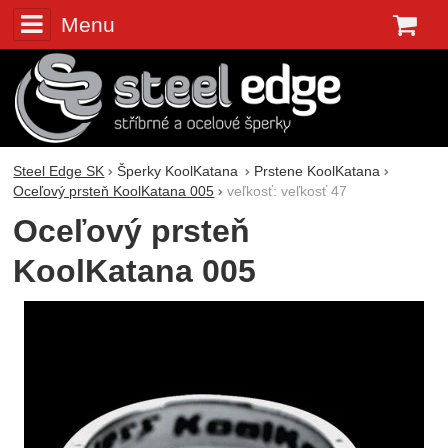
Menu
K
Steel Edge SK
Šperky KoolKatana
Prstene KoolKatana
Oceľový prsteň KoolKatana 005
veľkosť: veľkosť 47
Oceľový prsteň
KoolKatana 005
Fotografie