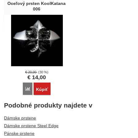
Oceľový prsten KoolKatana
006
€
20,00
(30 %)
€
14,00
Porovnať
Kúpiť
Podobné produkty najdete v
Dámske prstene
Dámske prstene Steel Edge
Pánske prstene