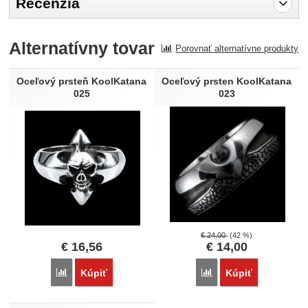
Recenzia
Pro vkládání recenzí je nutné se přihlásit.
Alternatívny tovar
Porovnať alternatívne produkty
Recenzia
Nebola pridaná žiadna recenzia.
Oceľový prsteň KoolKatana
Oceľový prsten KoolKatana
025
023
€
24,00
(42 %)
€
16,56
€
14,00
Porovnať
Porovnať
Kúpiť
Kúpiť