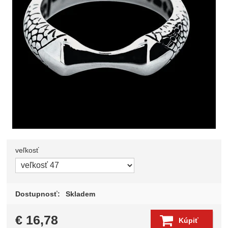
veľkosť
Zvoľte variant
Dostupnosť:
Skladem
€
16,78
Kúpiť