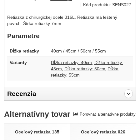
Kód produktu:
SENS027
Retiazka z chirurgickej ocele 316L. Retiazka má leštený
povrch. Šírka retiazky 7mm.
Parametre
Dĺžka retiazky
40cm / 45cm / 50cm / 55cm
Varianty
Dĺžka retiazky: 40cm
Dĺžka retiazky:
45cm
Dĺžka retiazky: 50cm
Dĺžka
retiazky: 55cm
Recenzia
Pro vkládání recenzí je nutné se přihlásit.
Alternatívny tovar
Porovnať alternatívne produkty
Recenzia
Nebola pridaná žiadna recenzia.
Oceľový retiazka 135
Oceľový retiazka 026