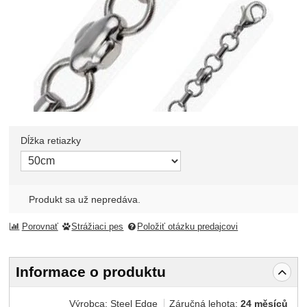
Dĺžka retiazky
Zvoľte variant
Produkt sa už nepredáva.
Porovnať
Strážiaci pes
Položiť otázku predajcovi
Informace o produktu
Výrobca:
Steel Edge
Záručná lehota:
24 měsíců