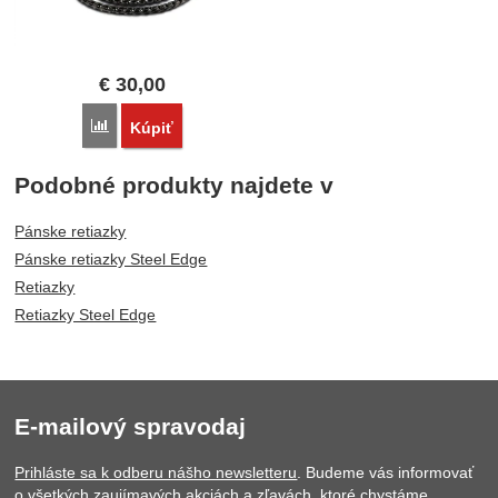
€
30,00
Porovnať
Kúpiť
Podobné produkty najdete v
Pánske retiazky
Pánske retiazky Steel Edge
Retiazky
Retiazky Steel Edge
E-mailový spravodaj
Prihláste sa k odberu nášho newsletteru
. Budeme vás informovať
o všetkých zaujímavých akciách a zľavách, ktoré chystáme.