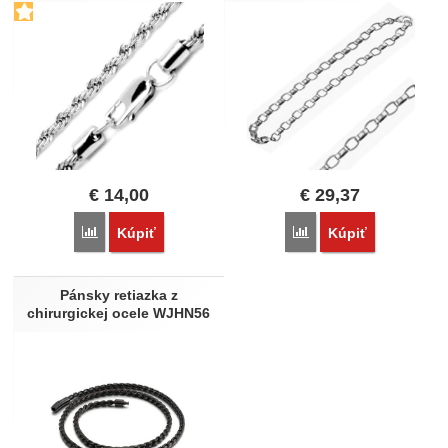
€
14,00
€
29,37
Porovnať
Porovnať
Kúpiť
Kúpiť
Pánsky retiazka z
chirurgickej ocele WJHN56