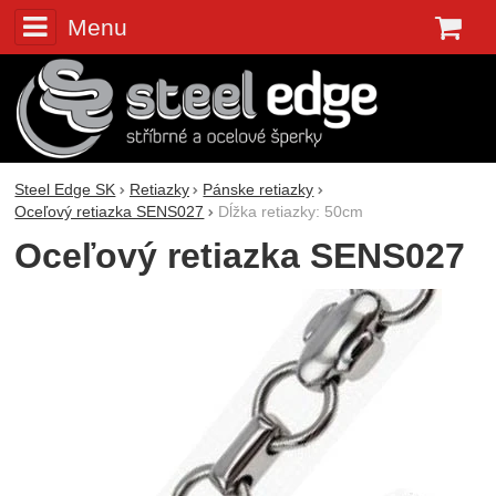
Menu
K
Steel Edge SK
Retiazky
Pánske retiazky
Oceľový retiazka SENS027
Dĺžka retiazky: 50cm
Oceľový retiazka SENS027
Fotografie