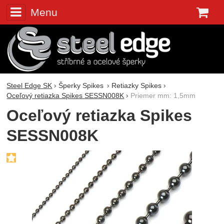
Menu
K
Steel Edge SK
Šperky Spikes
Retiazky Spikes
Oceľový retiazka Spikes SESSN008K
Priemer mm: 1,5mm
Oceľový retiazka Spikes
SESSN008K
Fotografie