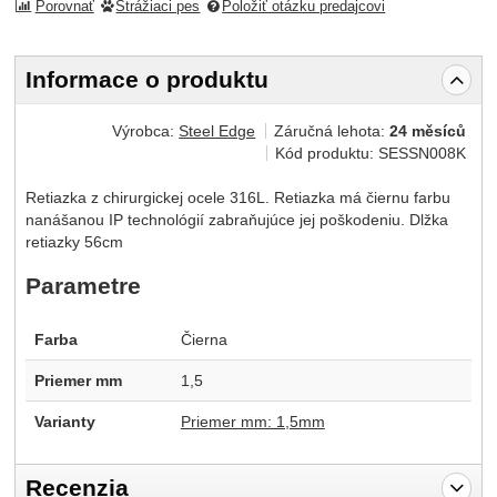
Porovnať
Strážiaci pes
Položiť otázku predajcovi
Informace o produktu
Výrobca:
Steel Edge
Záručná lehota:
24 měsíců
Kód produktu:
SESSN008K
Retiazka z chirurgickej ocele 316L. Retiazka má čiernu farbu
nanášanou IP technológií zabraňujúce jej poškodeniu. Dlžka
retiazky 56cm
Parametre
Farba
Čierna
Priemer mm
1,5
Varianty
Priemer mm: 1,5mm
Recenzia