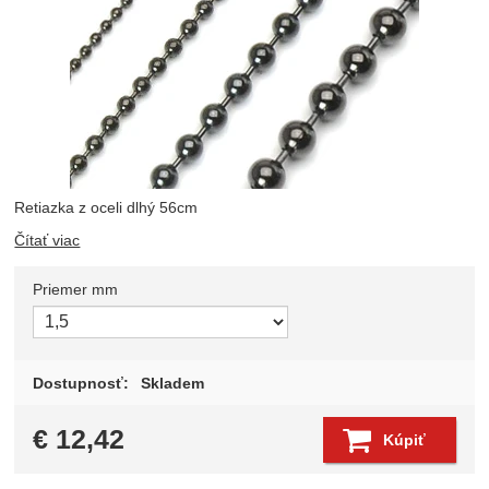
Retiazka z oceli dlhý 56cm
Čítať viac
Priemer mm
Zvoľte variant
Dostupnosť:
Skladem
€
12,42
Kúpiť