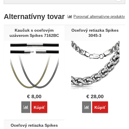
Pro vkládání recenzí je nutné se přihlásit.
Alternatívny tovar
Porovnať alternatívne produkty
Recenzia
Nebola pridaná žiadna recenzia.
Kaučuk s oceľovým
Oceľový retiazka Spikes
uzáverom Spikes 7162BC
3045-3
€
8,00
€
28,00
Porovnať
Porovnať
Kúpiť
Kúpiť
Oceľový retiazka Spikes