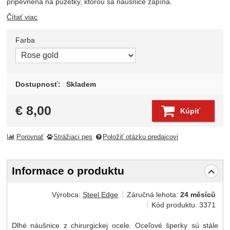
pripevnená na puzetky, ktorou sa náušnice zapína.
Čítať viac
Farba
Zvoľte variant
Dostupnosť:
Skladem
€
8,00
Kúpiť
Porovnať
Strážiaci pes
Položiť otázku predajcovi
Informace o produktu
Výrobca:
Steel Edge
Záručná lehota:
24 měsíců
Kód produktu:
3371
Dlhé náušnice z chirurgickej ocele. Oceľové šperky sú stále