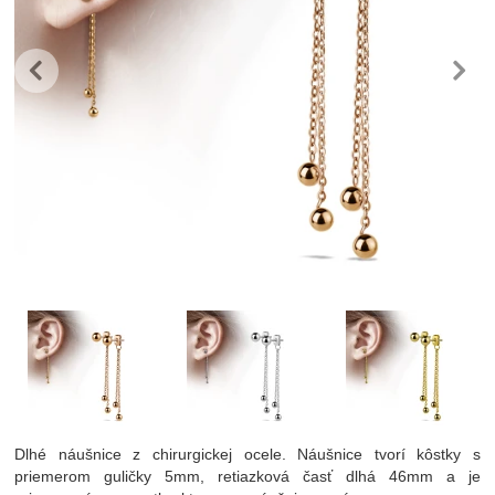
predchádzajúc
n
Fotografie
Dlhé náušnice z chirurgickej ocele. Náušnice tvorí kôstky s
priemerom guličky 5mm, retiazková časť dlhá 46mm a je