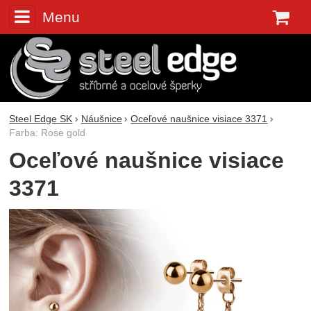
Menu
K
Steel Edge SK
Náušnice
Oceľové naušnice visiace 3371
Farba: Rose gold
Oceľové naušnice visiace
3371
Fotografie