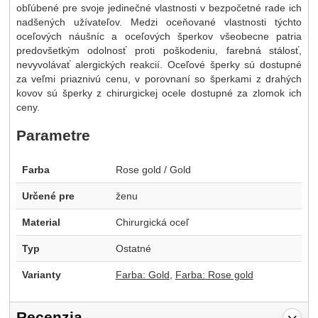
obľúbené pre svoje jedinečné vlastnosti v bezpočetné rade ich
nadšených užívateľov. Medzi oceňované vlastnosti týchto
oceľových náušníc a oceľových šperkov všeobecne patria
predovšetkým odolnosť proti poškodeniu, farebná stálosť,
nevyvolávať alergických reakcií. Oceľové šperky sú dostupné
za veľmi priaznivú cenu, v porovnaní so šperkami z drahých
kovov sú šperky z chirurgickej ocele dostupné za zlomok ich
ceny.
Parametre
Farba
Rose gold / Gold
Určené pre
ženu
Material
Chirurgická oceľ
Typ
Ostatné
Varianty
Farba: Gold
Farba: Rose gold
Recenzia