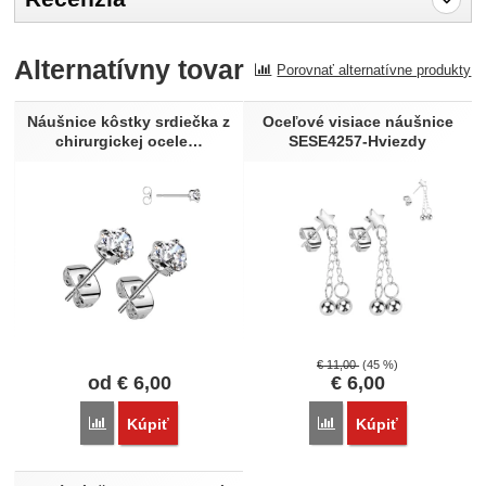
Pro vkládání recenzí je nutné se přihlásit.
Alternatívny tovar
Porovnať alternatívne produkty
Recenzia
Nebola pridaná žiadna recenzia.
Náušnice kôstky srdiečka z
Oceľové visiace náušnice
chirurgickej ocele…
SESE4257-Hviezdy
€
11,00
(45 %)
od
€
6,00
€
6,00
Porovnať
Porovnať
Kúpiť
Kúpiť