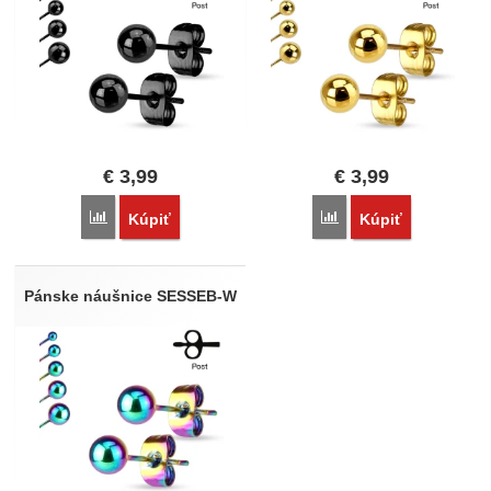
€
3,99
€
3,99
Porovnať
Porovnať
Kúpiť
Kúpiť
Pánske náušnice SESSEB-W