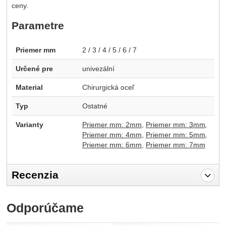
ceny.
Parametre
Priemer mm
2 / 3 / 4 / 5 / 6 / 7
Určené pre
univezální
Material
Chirurgická oceľ
Typ
Ostatné
Varianty
Priemer mm: 2mm
Priemer mm: 3mm
Priemer mm: 4mm
Priemer mm: 5mm
Priemer mm: 6mm
Priemer mm: 7mm
Recenzia
Pro vkládání recenzí je nutné se přihlásit.
Odporúčame
Recenzia