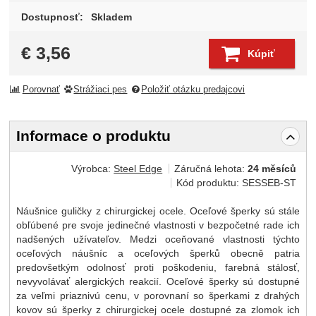
Dostupnosť:
Skladem
€
3,56
Kúpiť
Porovnať
Strážiaci pes
Položiť otázku predajcovi
Informace o produktu
Výrobca:
Steel Edge
Záručná lehota:
24 měsíců
Kód produktu:
SESSEB-ST
Náušnice guličky z chirurgickej ocele. Oceľové šperky sú stále
obľúbené pre svoje jedinečné vlastnosti v bezpočetné rade ich
nadšených užívateľov. Medzi oceňované vlastnosti týchto
oceľových náušníc a oceľových šperků obecně patria
predovšetkým odolnosť proti poškodeniu, farebná stálosť,
nevyvolávať alergických reakcií. Oceľové šperky sú dostupné
za veľmi priaznivú cenu, v porovnaní so šperkami z drahých
kovov sú šperky z chirurgickej ocele dostupné za zlomok ich