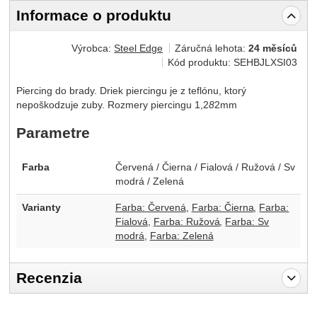
Informace o produktu
Výrobca:
Steel Edge
Záručná lehota:
24 měsíců
Kód produktu:
SEHBJLXSI03
Piercing do brady. Driek piercingu je z teflónu, ktorý
nepoškodzuje zuby. Rozmery piercingu 1,2
8
2mm
Parametre
Farba
Červená / Čierna / Fialová / Ružová / Sv
modrá / Zelená
Varianty
Farba: Červená
Farba: Čierna
Farba:
Fialová
Farba: Ružová
Farba: Sv
modrá
Farba: Zelená
Recenzia
Pro vkládání recenzí je nutné se přihlásit.