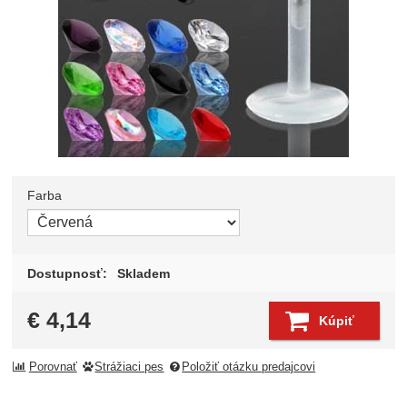
Farba
Zvoľte variant
Dostupnosť:
Skladem
€
4,14
Kúpiť
Porovnať
Strážiaci pes
Položiť otázku predajcovi