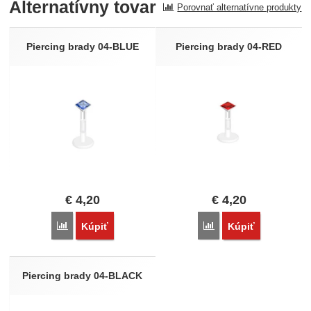
Alternatívny tovar
Porovnať alternatívne produkty
Recenzia
Nebola pridaná žiadna recenzia.
Piercing brady 04-BLUE
Piercing brady 04-RED
€
4,20
€
4,20
Porovnať
Porovnať
Kúpiť
Kúpiť
Piercing brady 04-BLACK