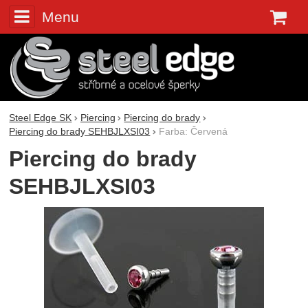
Menu
K
Steel Edge SK
Piercing
Piercing do brady
Piercing do brady SEHBJLXSI03
Farba: Červená
Piercing do brady
SEHBJLXSI03
Fotografie