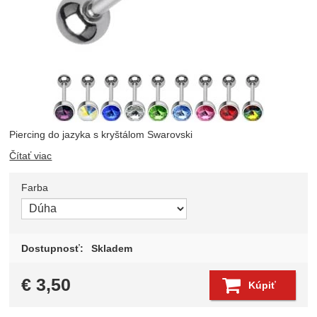
Piercing do jazyka s kryštálom Swarovski
Čítať viac
Farba
Zvoľte variant
Dostupnosť:
Skladem
€
3,50
Kúpiť