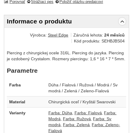
Porovnať
Strážiaci pes
Položiť otázku predajcovi
Informace o produktu
Výrobca:
Steel Edge
Záručná lehota:
24 měsíců
Kód produktu:
SEHBJBS04
Piercing z chirurgickej ocele 316L. Piercing do jazyka. Piercing
je ozdobený Crystalom. Rozmery piercingu: 1,6 * 16 * 7 * 5mm.
Parametre
Farba
Dúha / Fialová / Ružová / Modrá / Sv
modrá / Zelená / Zeleno-Fialová
Material
Chirurgická oceľ / Kryštál Swarovski
Varianty
Farba: Dúha
Farba: Fialová
Farba:
Modrá
Farba: Ružová
Farba: Sv
modrá
Farba: Zelená
Farba: Zeleno-
Fialová