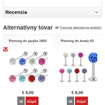
Recenzia
Pro vkládání recenzí je nutné se přihlásit.
Alternatívny tovar
Porovnať alternatívne produkty
Recenzia
Nebola pridaná žiadna recenzia.
Piercing do jazyka 1003
Piercing do brady 02
€
8,00
€
8,00
Porovnať
Porovnať
Kúpiť
Kúpiť