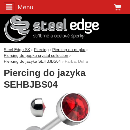
Menu
K
Steel Edge SK
Piercing
Piercing do pupku
Piercing do pupku crystal collection
Piercing do jazyka SEHBJBS04
Farba: Dúha
Piercing do jazyka
SEHBJBS04
Fotografie