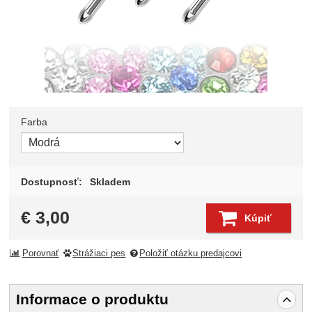
Farba
Zvoľte variant
Dostupnosť:
Skladem
€
3,00
Kúpiť
Porovnať
Strážiaci pes
Položiť otázku predajcovi
Informace o produktu