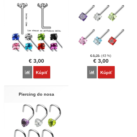
€
5,25
(43 %)
€
3,00
€
3,00
Porovnať
Porovnať
Kúpiť
Kúpiť
Piercing do nosa