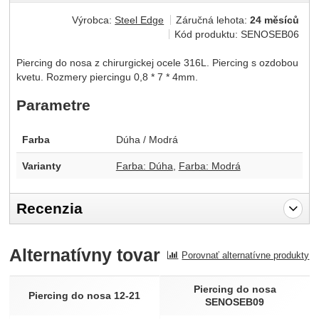
Výrobca:
Steel Edge
Záručná lehota:
24 měsíců
Kód produktu:
SENOSEB06
Piercing do nosa z chirurgickej ocele 316L. Piercing s ozdobou
kvetu. Rozmery piercingu 0,8 * 7 * 4mm.
Parametre
Farba
Dúha / Modrá
Varianty
Farba: Dúha
Farba: Modrá
Recenzia
Pro vkládání recenzí je nutné se přihlásit.
Alternatívny tovar
Porovnať alternatívne produkty
Recenzia
Nebola pridaná žiadna recenzia.
Piercing do nosa
Piercing do nosa 12-21
SENOSEB09