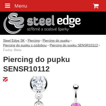
Menu
K
Steel Edge SK
Piercing
Piercing do pupku
Piercing do pupku s ozdobou
Piercing do pupku SENSR10112
Farba: Biela
Piercing do pupku
SENSR10112
Fotografie