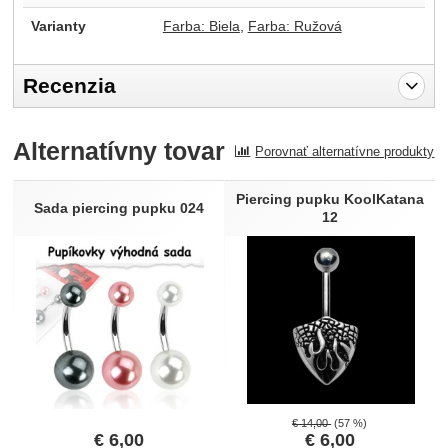
Varianty
Farba: Biela
Farba: Ružová
Recenzia
Pro vkládání recenzí je nutné se přihlásit.
Alternatívny tovar
Porovnať alternatívne produkty
Recenzia
Nebola pridaná žiadna recenzia.
Piercing pupku KoolKatana
Sada piercing pupku 024
12
€
14,00
(57 %)
€
6,00
€
6,00