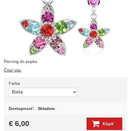
Piercing do pupka
Čítať viac
Farba
Zvoľte variant
Dostupnosť:
Skladem
€
6,00
Kúpiť