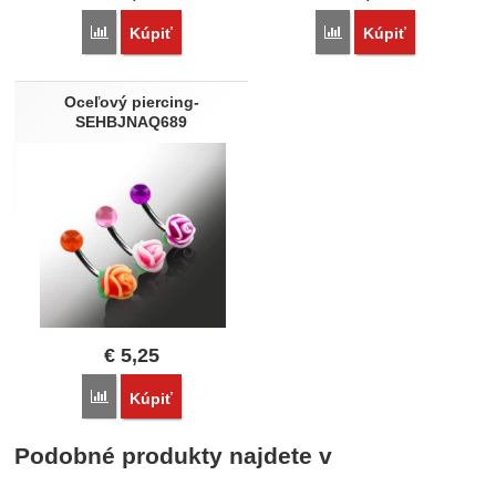
Porovnať
Porovnať
Kúpiť
Kúpiť
Oceľový piercing-
SEHBJNAQ689
€
5,25
Porovnať
Kúpiť
Podobné produkty najdete v