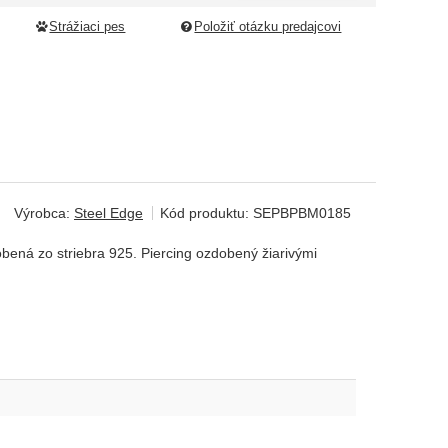
Strážiaci pes
Položiť otázku predajcovi
Výrobca:
Steel Edge
Kód produktu:
SEPBPBM0185
obená zo striebra 925. Piercing ozdobený žiarivými