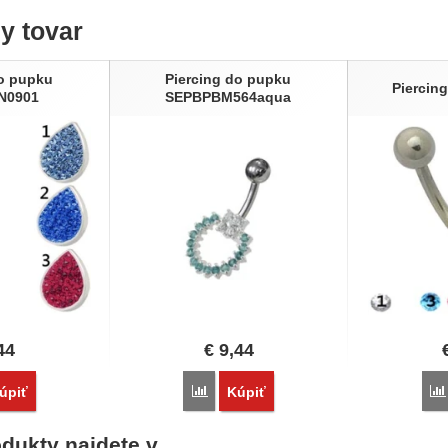
ny tovar
do pupku
Piercing do pupku
Piercin
N0901
SEPBPBM564aqua
44
€
9,44
vnať
Porovnať
úpiť
Kúpiť
dukty najdete v