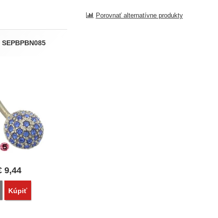
Porovnať alternatívne produkty
g SEPBPBN085
€
9,44
Porovnať
Kúpiť