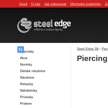
Úvod
O nás
Jak nakupovat
Obchodní podmínky
Z
Navigácia
Steel Edge SK
Pier
Výprodej
Piercin
Akce
Novinky
Fotografie
Detské náušnice
Náušnice
Retiazky
Náhdelníky
Prívesky
Prstene