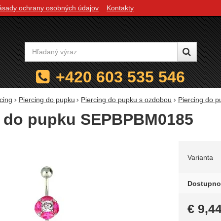
ásady ochrany osobných údajov
Kontakty
Vyhľadávanie
+420 603 535 546
cing
Piercing do pupku
Piercing do pupku s ozdobou
Piercing do
g do pupku SEPBPBM0185
Zvoľte 
Varianta
Dostupno
€
9,4