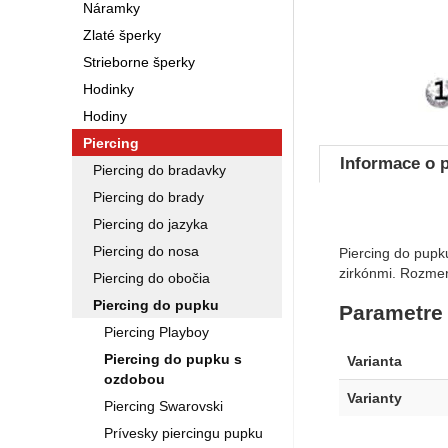
Náramky
Zlaté šperky
Strieborne šperky
Hodinky
Hodiny
Piercing
Informace o 
Piercing do bradavky
Piercing do brady
Piercing do jazyka
Piercing do nosa
Piercing do pupku
zirkónmi. Rozmery
Piercing do obočia
Piercing do pupku
Parametre
Piercing Playboy
Piercing do pupku s
Varianta
ozdobou
Varianty
Piercing Swarovski
Prívesky piercingu pupku