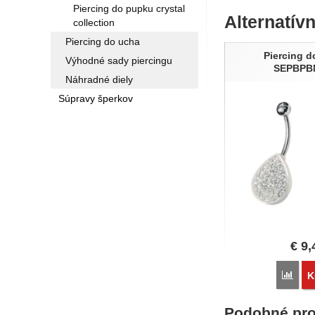
Piercing do pupku crystal
Alternatív
collection
Piercing do ucha
Piercing 
Výhodné sady piercingu
SEPBPB
Náhradné diely
Súpravy šperkov
€
9,
Poro
K
Podobné pro