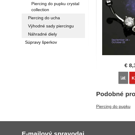
Piercing do pupku crystal
collection
Piercing do ucha
Výhodné sady piercingu
Náhradné diely
Súpravy šperkov
€
8,
Poro
K
Podobné pro
Piercing do pupku
E-mailový spravodaj