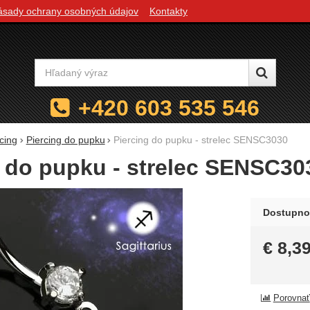
ásady ochrany osobných údajov
Kontakty
Vyhľadávanie
+420 603 535 546
cing
Piercing do pupku
Piercing do pupku - strelec SENSC3030
g do pupku - strelec SENSC30
Dostupno
€
8,3
Porovnať