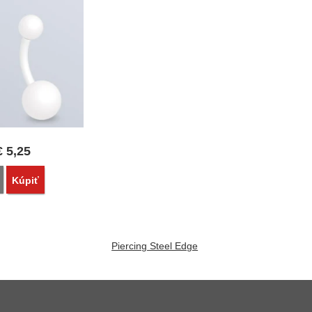
€
5,25
Porovnať
Kúpiť
Piercing Steel Edge