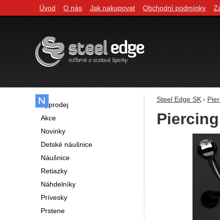
Úvod
O nás
Jak nakupovat
Obchodní podmínky
Z
Navigácia
Steel Edge SK
Pier
Výprodej
Piercin
Akce
Novinky
Fotografie
Detské náušnice
Náušnice
Retiazky
Náhdelníky
Prívesky
Prstene