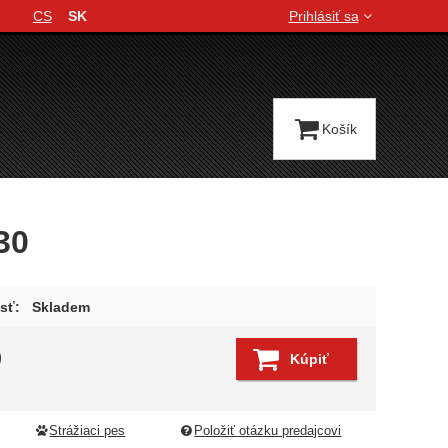
CS
SK
Prihlásiť sa
Jazyková verzia
Košík
30
sť:
Skladem
9
Kúpiť
Strážiaci pes
Položiť otázku predajcovi