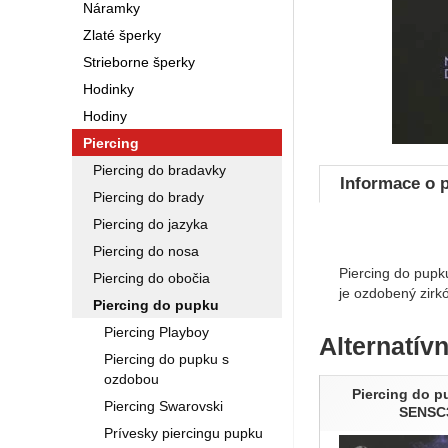
Náramky
Zlaté šperky
Strieborne šperky
Hodinky
Hodiny
Piercing
Piercing do bradavky
Informace o 
Piercing do brady
Piercing do jazyka
Piercing do nosa
Piercing do pupk
Piercing do obočia
je ozdobený zirk
Piercing do pupku
Piercing Playboy
Alternatív
Piercing do pupku s
ozdobou
Piercing do p
Piercing Swarovski
SENSC
Prívesky piercingu pupku