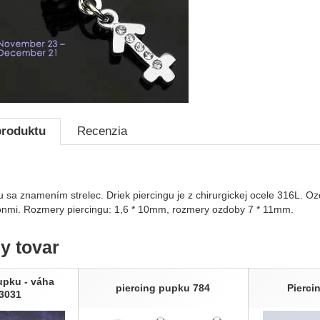
produktu
Recenzia
u sa znamením strelec. Driek piercingu je z chirurgickej ocele 316L. O
ónmi. Rozmery piercingu: 1,6 * 10mm, rozmery ozdoby 7 * 11mm.
ny tovar
upku - váha
piercing pupku 784
Pierci
3031