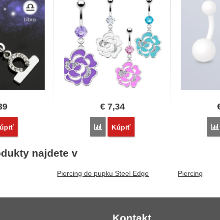
39
€
7,34
vnať
Porovnať
úpiť
Kúpiť
dukty najdete v
Piercing do pupku Steel Edge
Piercing
Kontakt