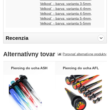
Velkost´ - barva: varianta 3-5mm
Velkost´ - barva: varianta 4-4mm
Velkost´ - barva: varianta 4-5mm
Velkost´ - barva: varianta 5-4mm
Velkost´ - barva: varianta 5-5mm
Recenzia
Pro vkládání recenzí je nutné se přihlásit.
Alternatívny tovar
Porovnať alternatívne produkty
Recenzia
Nebola pridaná žiadna recenzia.
Piercing do ucha ASH
Piercing do ucha AFL