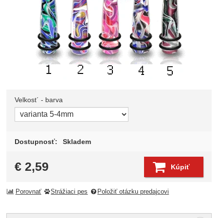
Velkost´ - barva
Zvoľte variant
Dostupnosť:
Skladem
€
2,59
Kúpiť
Porovnať
Strážiaci pes
Položiť otázku predajcovi