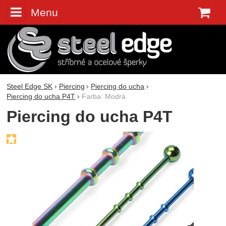
Menu
K
Steel Edge SK
Piercing
Piercing do ucha
Piercing do ucha P4T
Farba: Modrá
Piercing do ucha P4T
Fotografie