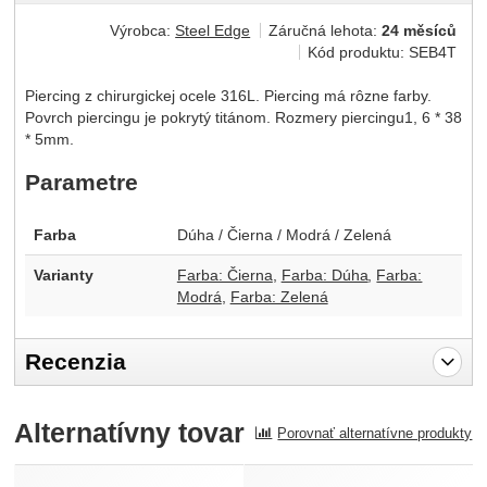
Výrobca:
Steel Edge
Záručná lehota:
24 měsíců
Kód produktu:
SEB4T
Piercing z chirurgickej ocele 316L. Piercing má rôzne farby.
Povrch piercingu je pokrytý titánom. Rozmery piercingu1, 6 * 38
* 5mm.
Parametre
Farba
Dúha / Čierna / Modrá / Zelená
Varianty
Farba: Čierna
Farba: Dúha
Farba:
Modrá
Farba: Zelená
Recenzia
Pro vkládání recenzí je nutné se přihlásit.
Alternatívny tovar
Porovnať alternatívne produkty
Recenzia
Nebola pridaná žiadna recenzia.