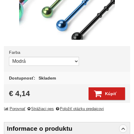
Farba
Zvoľte variant
Dostupnosť:
Skladem
€
4,14
Kúpiť
Porovnať
Strážiaci pes
Položiť otázku predajcovi
Informace o produktu