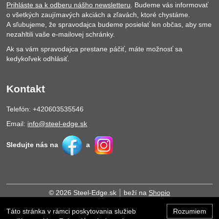
Prihláste sa k odberu nášho newsletteru
. Budeme vás informovať
o všetkých zaujímavých akciách a zľavách, ktoré chystáme.
A sľubujeme, že spravodajca budeme posielať len občas, aby sme
nezahltili vaše e-mailovej schránky.
Ak sa vám spravodajca prestane páčiť, máte možnosť sa
kedykoľvek odhlásiť.
Kontakt
Telefón: +420603535546
Email:
info@steel-edge.sk
Sledujte nás na
a
© 2026 Steel-Edge.sk
beží na
Shopio
Táto stránka v rámci poskytovania služieb
Rozumiem
Hore