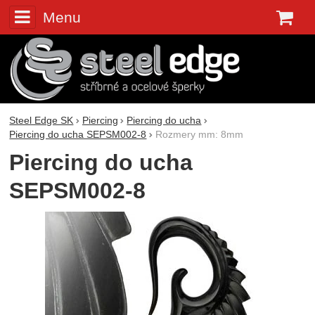
Menu
K
Steel Edge SK
Piercing
Piercing do ucha
Piercing do ucha SEPSM002-8
Rozmery mm: 8mm
Piercing do ucha
SEPSM002-8
Fotografie