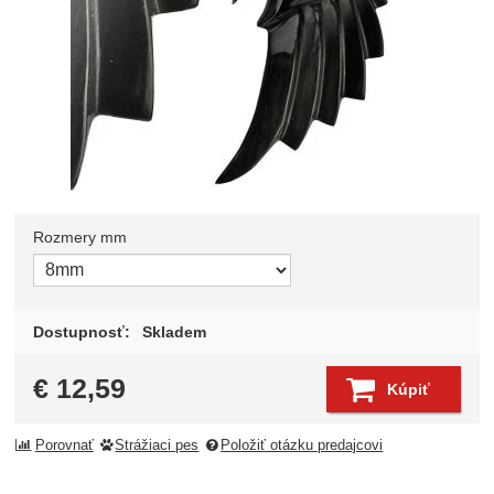
Rozmery mm
Zvoľte variant
Dostupnosť:
Skladem
€
12,59
Kúpiť
Porovnať
Strážiaci pes
Položiť otázku predajcovi