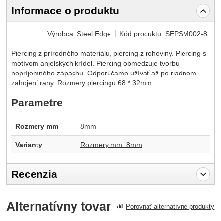
Informace o produktu
Výrobca:
Steel Edge
Kód produktu:
SEPSM002-8
Piercing z prírodného materiálu, piercing z rohoviny. Piercing s
motívom anjelských krídel. Piercing obmedzuje tvorbu
nepríjemného zápachu. Odporúčame užívať až po riadnom
zahojení rany. Rozmery piercingu 68 * 32mm.
Parametre
Rozmery mm
8mm
Varianty
Rozmery mm: 8mm
Recenzia
Pro vkládání recenzí je nutné se přihlásit.
Alternatívny tovar
Porovnať alternatívne produkty
Recenzia