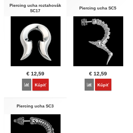
Nebola pridaná žiadna recenzia.
Piercing ucha roztahovák
Piercing ucha SC5
SC17
€
12,59
€
12,59
Porovnať
Porovnať
Kúpiť
Kúpiť
Piercing ucha SC3