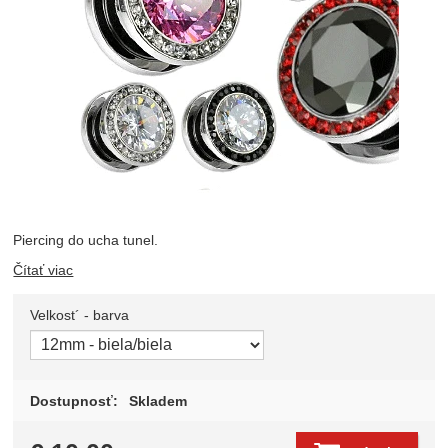
Piercing do ucha tunel.
Čítať viac
Velkost´ - barva
Zvoľte variant
Dostupnosť:
Skladem