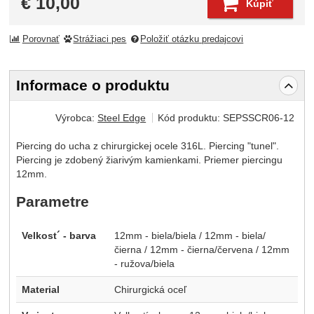
€
10,00
Kúpiť
Porovnať
Strážiaci pes
Položiť otázku predajcovi
Informace o produktu
Výrobca:
Steel Edge
Kód produktu:
SEPSSCR06-12
Piercing do ucha z chirurgickej ocele 316L. Piercing "tunel".
Piercing je zdobený žiarivým kamienkami. Priemer piercingu
12mm.
Parametre
Velkost´ - barva
12mm - biela/biela / 12mm - biela/
čierna / 12mm - čierna/červena / 12mm
- ružova/biela
Material
Chirurgická oceľ