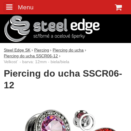
Menu
K
Steel Edge SK
Piercing
Piercing do ucha
Piercing do ucha SSCR06-12
Velkost´ - barva: 12mm - biela/biela
Piercing do ucha SSCR06-
12
Fotografie