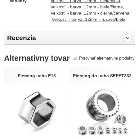
Varianty
Velkost´ - barva: 12mm - biela/biela
Velkost´ - barva: 12mm - biela/čierna
Velkost´ - barva: 12mm - čierna/červena
Velkost´ - barva: 12mm - ružova/biela
Recenzia
Pro vkládání recenzí je nutné se přihlásit.
Alternatívny tovar
Porovnať alternatívne produkty
Recenzia
Nebola pridaná žiadna recenzia.
Piercing ucha F13
Piercing do ucha SEPFT332