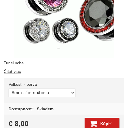
Tunel ucha
Čítať viac
Velkost´ - barva
Zvoľte variant
Dostupnosť:
Skladem
€
8,00
Kúpiť