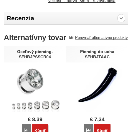
Velkost´ - barva: 8mm - ružovo/biela
Recenzia
Pro vkládání recenzí je nutné se přihlásit.
Alternatívny tovar
Porovnať alternatívne produkty
Recenzia
Nebola pridaná žiadna recenzia.
Oceľový piercing-
Piercing do ucha
SEHBJPSSCR04
SEHBJTAAC
€
8,39
€
7,34
Porovnať
Porovnať
Kúpiť
Kúpiť