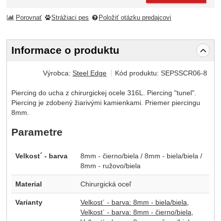
Porovnať
Strážiaci pes
Položiť otázku predajcovi
Informace o produktu
Výrobca:
Steel Edge
Kód produktu:
SEPSSCR06-8
Piercing do ucha z chirurgickej ocele 316L. Piercing "tunel".
Piercing je zdobený žiarivými kamienkami. Priemer piercingu
8mm.
Parametre
Velkost´ - barva
8mm - čierno/biela / 8mm - biela/biela /
8mm - ružovo/biela
Material
Chirurgická oceľ
Varianty
Velkost´ - barva: 8mm - biela/biela
Velkost´ - barva: 8mm - čierno/biela