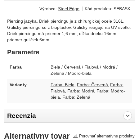
Výrobca:
Steel Edge
Kód produktu:
SEBASK
Piercing jazyka. Driek piercingu je z chirurgickej ocele 316L.
Guličky piercingu sú z bioplastov. Guličky reagujú na UV svetlo.
Driek piercingu má priemer 1,6 mm, dĺžka drieku 16mm,
priemer guličiek 6mm.
Parametre
Farba
Biela / Červená / Fialová / Modrá /
Zelená / Modro-biela
Varianty
Farba: Biela
Farba: Červená
Farba:
Fialová
Farba: Modrá
Farba: Modro-
biela
Farba: Zelená
Recenzia
Pro vkládání recenzí je nutné se přihlásit.
Alternatívny tovar
Porovnať alternatívne produkty
Recenzia