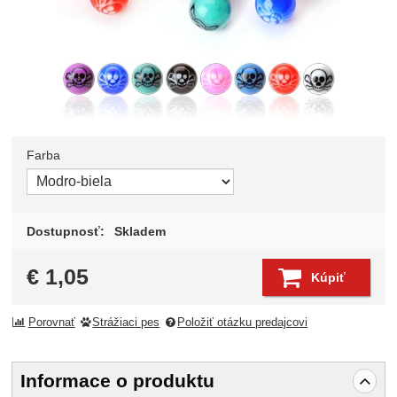
Farba
Zvoľte variant
Dostupnosť:
Skladem
€
1,05
Kúpiť
Porovnať
Strážiaci pes
Položiť otázku predajcovi
Informace o produktu