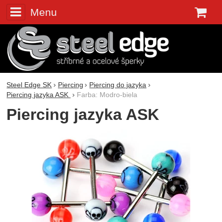
Menu
K
Steel Edge SK
Piercing
Piercing do jazyka
Piercing jazyka ASK
Farba: Modro-biela
Piercing jazyka ASK
Fotografie