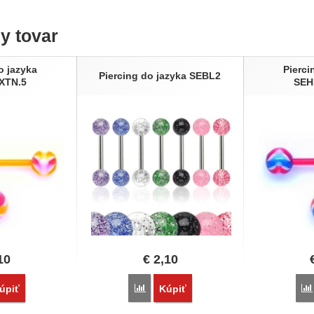
ny tovar
o jazyka
Pierci
Piercing do jazyka SEBL2
XTN.5
SEH
10
€
2,10
vnať
Porovnať
úpiť
Kúpiť