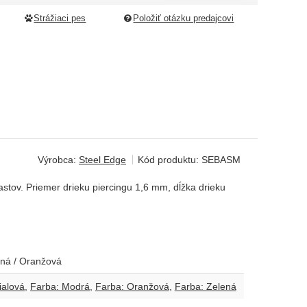
Strážiaci pes
Položiť otázku predajcovi
Výrobca:
Steel Edge
Kód produktu:
SEBASM
plastov. Priemer drieku piercingu 1,6 mm, dĺžka drieku
lená / Oranžová
ialová
Farba: Modrá
Farba: Oranžová
Farba: Zelená