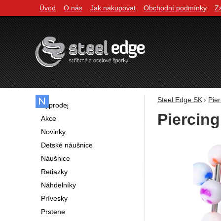
Úvod
O nás
Jak nakupovat
Obchodní podmínky
Z
Navigácia
Steel Edge SK
Pier
Výprodej
Piercing
Akce
Novinky
Fotografie
Detské náušnice
Náušnice
Retiazky
Náhdelníky
Prívesky
Prstene