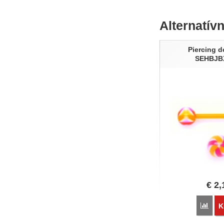
Alternatív
Piercing d
SEHBJB
€
2,
Poro
K