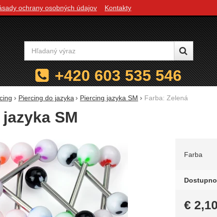
ásady ochrany osobných údajov
Kontakty
Vyhľadávanie
+420 603 535 546
cing
Piercing do jazyka
Piercing jazyka SM
Farba: Zelená
 jazyka SM
Zvoľte 
Farba
Dostupno
€
2,1