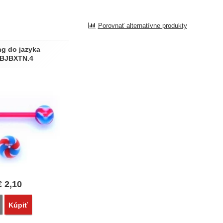
Porovnať alternatívne produkty
ng do jazyka
BJBXTN.4
€
2,10
Porovnať
Kúpiť