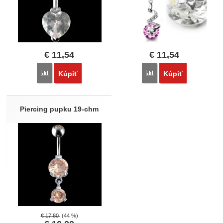
€
11,54
€
11,54
Porovnať
Porovnať
Kúpiť
Kúpiť
Piercing pupku 19-chm
€
17,80
(44 %)