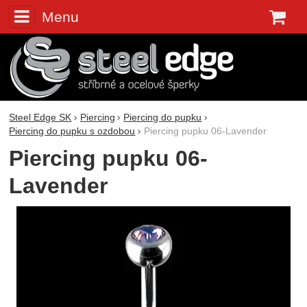
Menu
K
Steel Edge SK
Piercing
Piercing do pupku
Piercing do pupku s ozdobou
Piercing pupku 06-Lavender
Piercing pupku 06-
Lavender
Fotografie