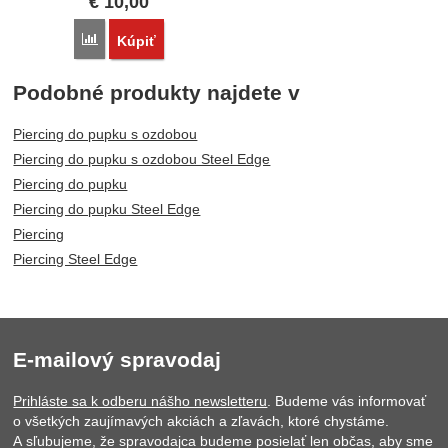
€
10,00
Porovnať
Kúpiť
Podobné produkty najdete v
Piercing do pupku s ozdobou
Piercing do pupku s ozdobou Steel Edge
Piercing do pupku
Piercing do pupku Steel Edge
Piercing
Piercing Steel Edge
E-mailový spravodaj
Prihláste sa k odberu nášho newsletteru
. Budeme vás informovať
o všetkých zaujímavých akciách a zľavách, ktoré chystáme.
A sľubujeme, že spravodajca budeme posielať len občas, aby sme