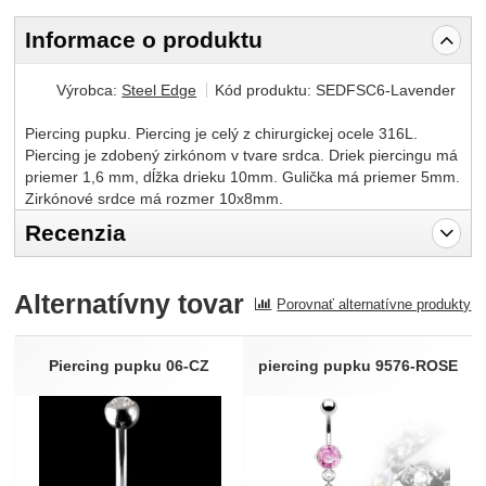
Informace o produktu
Výrobca:
Steel Edge
Kód produktu:
SEDFSC6-Lavender
Piercing pupku. Piercing je celý z chirurgickej ocele 316L.
Piercing je zdobený zirkónom v tvare srdca. Driek piercingu má
priemer 1,6 mm, dĺžka drieku 10mm. Gulička má priemer 5mm.
Zirkónové srdce má rozmer 10x8mm.
Recenzia
Pro vkládání recenzí je nutné se přihlásit.
Alternatívny tovar
Porovnať alternatívne produkty
Recenzia
Nebola pridaná žiadna recenzia.
Piercing pupku 06-CZ
piercing pupku 9576-ROSE