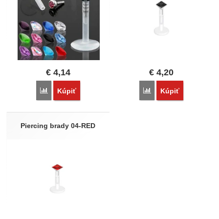
€
4,14
€
4,20
Porovnať
Porovnať
Kúpiť
Kúpiť
Piercing brady 04-RED