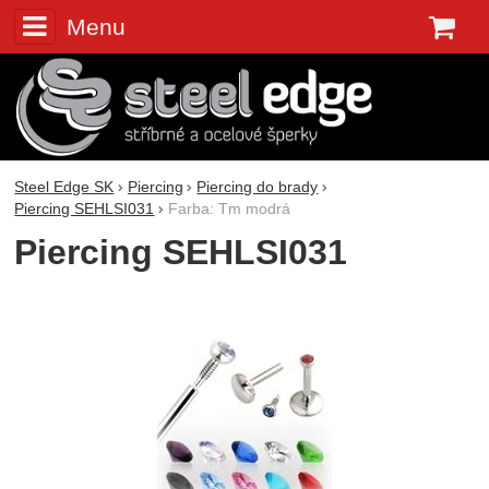
Menu
K
Steel Edge SK
Piercing
Piercing do brady
Piercing SEHLSI031
Farba: Tm modrá
Piercing SEHLSI031
Fotografie