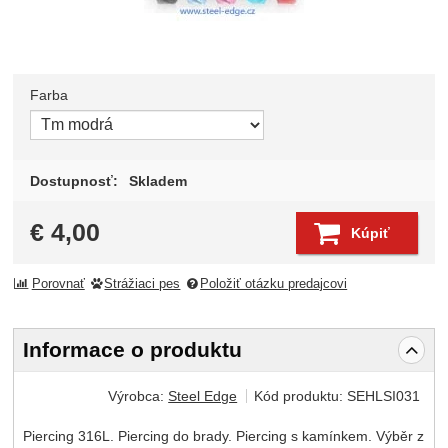
Farba
Zvoľte variant
Dostupnosť:
Skladem
€
4,00
Kúpiť
Porovnať
Strážiaci pes
Položiť otázku predajcovi
Informace o produktu
Výrobca:
Steel Edge
Kód produktu:
SEHLSI031
Piercing 316L. Piercing do brady. Piercing s kamínkem. Výběr z