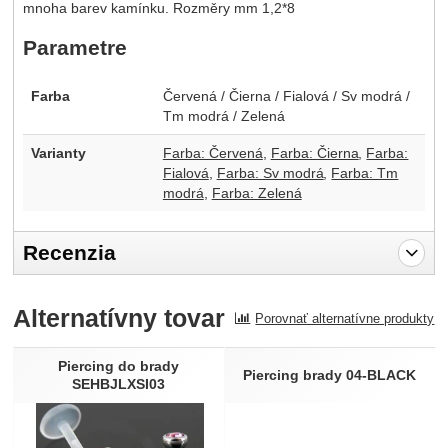
mnoha barev kamínku. Rozměry mm 1,2*8
Parametre
Farba
Červená / Čierna / Fialová / Sv modrá /
Tm modrá / Zelená
Varianty
Farba: Červená
Farba: Čierna
Farba:
Fialová
Farba: Sv modrá
Farba: Tm
modrá
Farba: Zelená
Recenzia
Pro vkládání recenzí je nutné se přihlásit.
Alternatívny tovar
Porovnať alternatívne produkty
Recenzia
Nebola pridaná žiadna recenzia.
Piercing do brady
Piercing brady 04-BLACK
SEHBJLXSI03