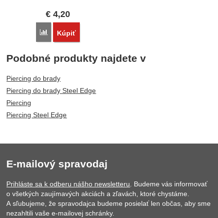
€
4,20
Porovnať
Kúpiť
Podobné produkty najdete v
Piercing do brady
Piercing do brady Steel Edge
Piercing
Piercing Steel Edge
E-mailový spravodaj
Prihláste sa k odberu nášho newsletteru
. Budeme vás informovať
o všetkých zaujímavých akciách a zľavách, ktoré chystáme.
A sľubujeme, že spravodajca budeme posielať len občas, aby sme
nezahltili vaše e-mailovej schránky.