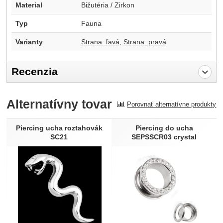
Material
Bižutéria / Zirkon
Typ
Fauna
Varianty
Strana: ľavá
Strana: pravá
Recenzia
Pro vkládání recenzí je nutné se přihlásit.
Alternatívny tovar
Porovnať alternatívne produkty
Recenzia
Nebola pridaná žiadna recenzia.
Piercing ucha roztahovák
Piercing do ucha
SC21
SEPSSCR03 crystal