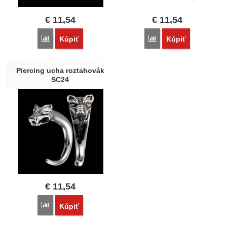
€
11,54
€
11,54
Porovnať
Porovnať
Kúpiť
Kúpiť
Piercing ucha roztahovák
SC24
€
11,54
Porovnať
Kúpiť