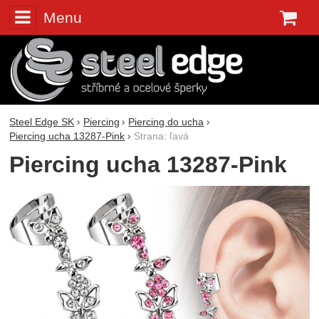
Menu
K
Steel Edge SK
Piercing
Piercing do ucha
Piercing ucha 13287-Pink
Strana: ľavá
Piercing ucha 13287-Pink
Fotografie