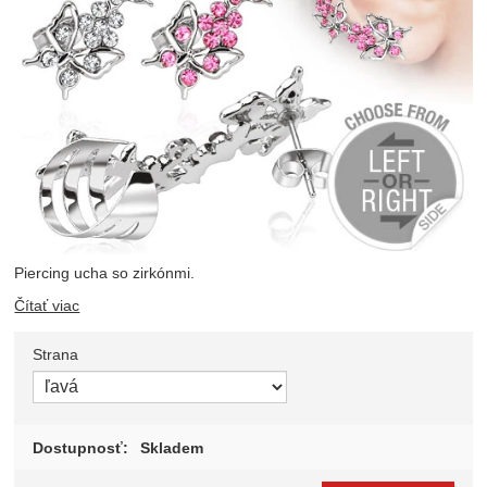
Piercing ucha so zirkónmi.
Čítať viac
Strana
Zvoľte variant
Dostupnosť:
Skladem