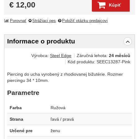
€
12,00
Kúpiť
Porovnať
Strážiaci pes
Položiť otázku predajcovi
Informace o produktu
Výrobca:
Steel Edge
Záručná lehota:
24 měsíců
Kód produktu:
SEEC13287-Pink
Piercing do ucha vyrobený z rhodiovanej bižutérie. Rozmer
piercingu 34 * 10mm.
Parametre
Farba
Ružová
Strana
ľavá / pravá
Určené pre
ženu