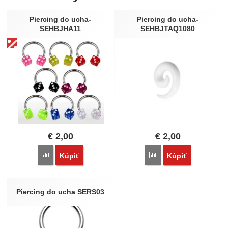
Nebola pridaná žiadna recenzia.
Piercing do ucha-
Piercing do ucha-
SEHBJHA11
SEHBJTAQ1080
€
2,00
€
2,00
Porovnať
Porovnať
Kúpiť
Kúpiť
Piercing do ucha SERS03