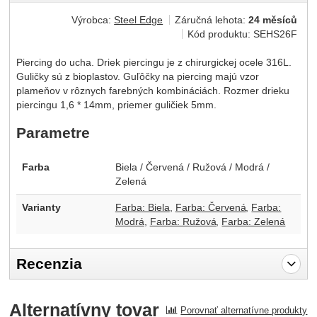
Výrobca:
Steel Edge
Záručná lehota:
24 měsíců
Kód produktu:
SEHS26F
Piercing do ucha. Driek piercingu je z chirurgickej ocele 316L.
Guličky sú z bioplastov. Guľôčky na piercing majú vzor
plameňov v rôznych farebných kombináciách. Rozmer drieku
piercingu 1,6 * 14mm, priemer guličiek 5mm.
Parametre
Farba
Biela / Červená / Ružová / Modrá /
Zelená
Varianty
Farba: Biela
Farba: Červená
Farba:
Modrá
Farba: Ružová
Farba: Zelená
Recenzia
Pro vkládání recenzí je nutné se přihlásit.
Alternatívny tovar
Porovnať alternatívne produkty
Recenzia