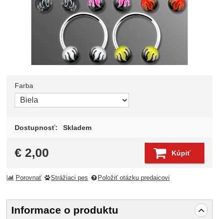
Farba
Zvoľte variant
Dostupnosť:
Skladem
€
2,00
Kúpiť
Porovnať
Strážiaci pes
Položiť otázku predajcovi
Informace o produktu