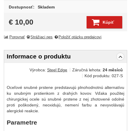
Dostupnosť:
Skladem
€
10,00
Kúpiť
Porovnať
Strážiaci pes
Položiť otázku predajcovi
Informace o produktu
Výrobca:
Steel Edge
Záručná lehota:
24 měsíců
Kód produktu:
027-S
Oceľové snubné prstene predstavujú plnohodnotnú alternatívu
ku snubným prstienkom z drahých kovov. Vďaka použitej
chirurgickej ocele sú snubné prstene z nej zhotovené odolné
proti poškodený, neoxidujú, nemení farbu a nevyvolávajú
alergické reakcie.
Parametre