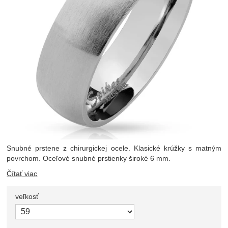
Snubné prstene z chirurgickej ocele. Klasické krúžky s matným
povrchom. Oceľové snubné prstienky široké 6 mm.
Čítať viac
veľkosť
Zvoľte variant