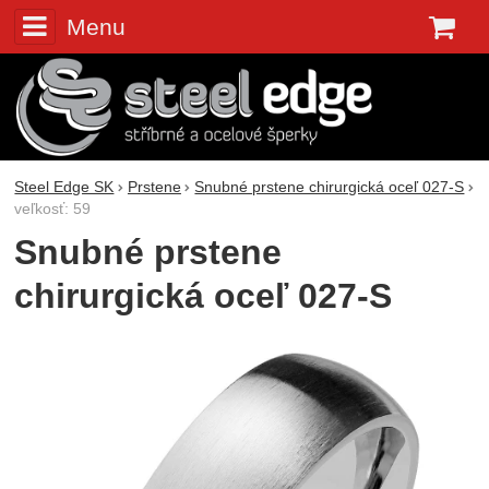
Menu
K
Steel Edge SK
Prstene
Snubné prstene chirurgická oceľ 027-S
veľkosť: 59
Snubné prstene
chirurgická oceľ 027-S
Fotografie