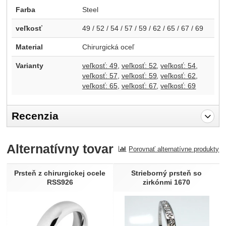
Farba
Steel
veľkosť
49 / 52 / 54 / 57 / 59 / 62 / 65 / 67 / 69
Material
Chirurgická oceľ
Varianty
veľkosť: 49
veľkosť: 52
veľkosť: 54
veľkosť: 57
veľkosť: 59
veľkosť: 62
veľkosť: 65
veľkosť: 67
veľkosť: 69
Recenzia
Pro vkládání recenzí je nutné se přihlásit.
Alternatívny tovar
Porovnať alternatívne produkty
Recenzia
Nebola pridaná žiadna recenzia.
Prsteň z chirurgickej ocele
Strieborný prsteň so
RSS926
zirkónmi 1670