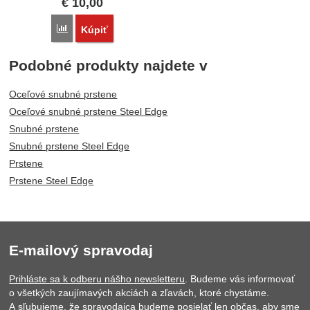
€
10,00
Porovnať
Kúpiť
Podobné produkty najdete v
Oceľové snubné prstene
Oceľové snubné prstene Steel Edge
Snubné prstene
Snubné prstene Steel Edge
Prstene
Prstene Steel Edge
E-mailový spravodaj
Prihláste sa k odberu nášho newsletteru
. Budeme vás informovať
o všetkých zaujímavých akciách a zľavách, ktoré chystáme.
A sľubujeme, že spravodajca budeme posielať len občas, aby sme