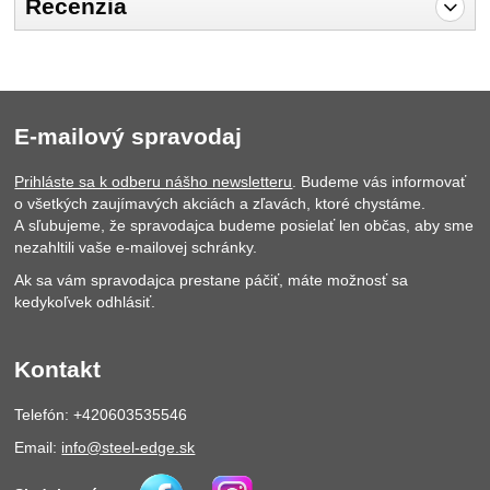
Recenzia
Pro vkládání recenzí je nutné se přihlásit.
Recenzia
Nebola pridaná žiadna recenzia.
E-mailový spravodaj
Prihláste sa k odberu nášho newsletteru
. Budeme vás informovať
o všetkých zaujímavých akciách a zľavách, ktoré chystáme.
A sľubujeme, že spravodajca budeme posielať len občas, aby sme
nezahltili vaše e-mailovej schránky.
Ak sa vám spravodajca prestane páčiť, máte možnosť sa
kedykoľvek odhlásiť.
Kontakt
Telefón: +420603535546
Email:
info@steel-edge.sk