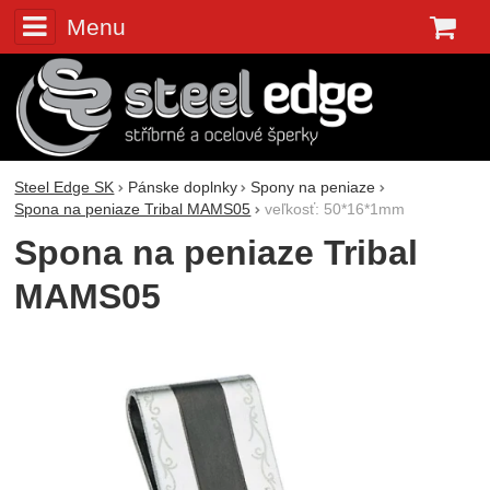
Menu
K
Steel Edge SK
Pánske doplnky
Spony na peniaze
Spona na peniaze Tribal MAMS05
veľkosť: 50*16*1mm
Spona na peniaze Tribal
MAMS05
Fotografie