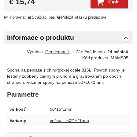
€
15,74
Kúpiť
Porovnať
Strážiaci pes
Položiť otázku predajcovi
Informace o produktu
Výrobca:
Gentleman´s
Záručná lehota:
24 měsíců
Kód produktu:
MAMS05
Spona na peniaze z chirurgickej ocele 316L. Povrch spony je
leštený zdobený čiernym pruhom a gravírovaním po oboch
stranách. Rozmer spony na peniaze 50×16×1mm.
Parametre
veľkosť
50*16*1mm
Varianty
veľkosť: 50*16*1mm