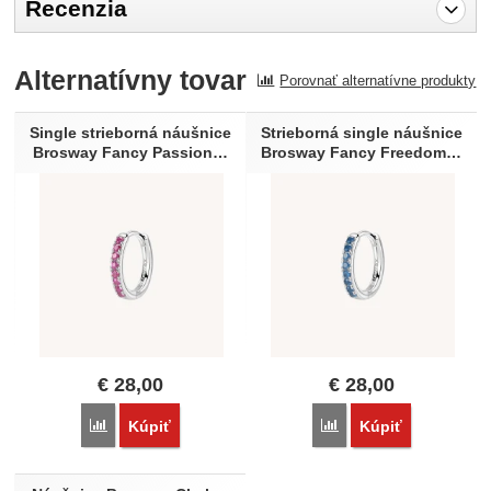
Recenzia
Pro vkládání recenzí je nutné se přihlásit.
Alternatívny tovar
Porovnať alternatívne produkty
Recenzia
Nebola pridaná žiadna recenzia.
Single strieborná náušnice
Strieborná single náušnice
Brosway Fancy Passion…
Brosway Fancy Freedom…
€
28,00
€
28,00
Porovnať
Porovnať
Kúpiť
Kúpiť