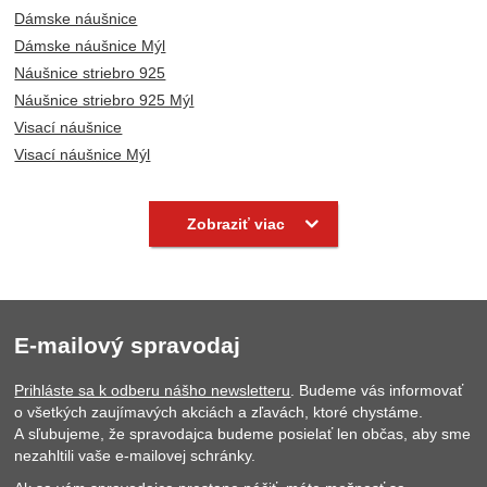
Dámske náušnice
Dámske náušnice Mýl
Náušnice striebro 925
Náušnice striebro 925 Mýl
Visací náušnice
Visací náušnice Mýl
Náušnice
Náušnice Mýl
Strieborne šperky
Strieborne šperky Mýl
Zobraziť viac
E-mailový spravodaj
Prihláste sa k odberu nášho newsletteru
. Budeme vás informovať
o všetkých zaujímavých akciách a zľavách, ktoré chystáme.
A sľubujeme, že spravodajca budeme posielať len občas, aby sme
nezahltili vaše e-mailovej schránky.