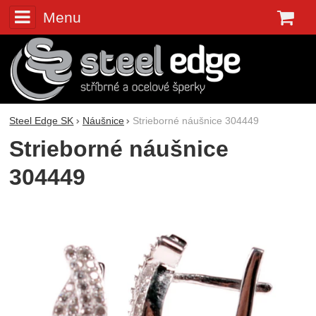
Menu
K
Steel Edge SK
Náušnice
Strieborné náušnice 304449
Strieborné náušnice
304449
Fotografie