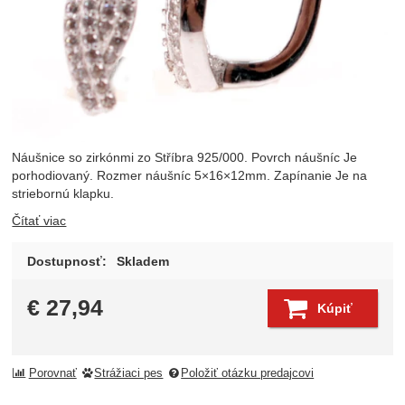
Náušnice so zirkónmi zo Stříbra 925/000. Povrch náušníc Je
porhodiovaný. Rozmer náušníc 5×16×12mm. Zapínanie Je na
striebornú klapku.
Čítať viac
Dostupnosť:
Skladem
€
27,94
Kúpiť
Porovnať
Strážiaci pes
Položiť otázku predajcovi