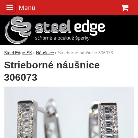
Menu
K
Steel Edge SK
Náušnice
Strieborné náušnice 306073
Strieborné náušnice
306073
Fotografie