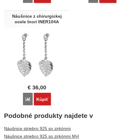
Náušnice z chirurgickej
ocele Inori INER104A
€
36,00
Porovnať
Kúpiť
Podobné produkty najdete v
Náušnice striebro 925 so zirkónmi
Náušnice striebro 925 so zirkónmi Mýl