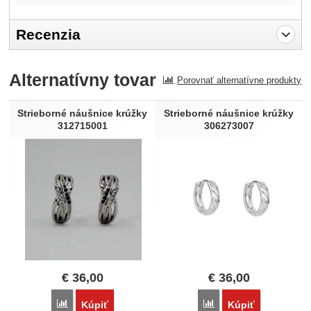
Recenzia
Pro vkládání recenzí je nutné se přihlásit.
Alternatívny tovar
Porovnať alternatívne produkty
Recenzia
Nebola pridaná žiadna recenzia.
Strieborné náušnice krúžky
Strieborné náušnice krúžky
312715001
306273007
€
36,00
€
36,00
Porovnať
Porovnať
Kúpiť
Kúpiť