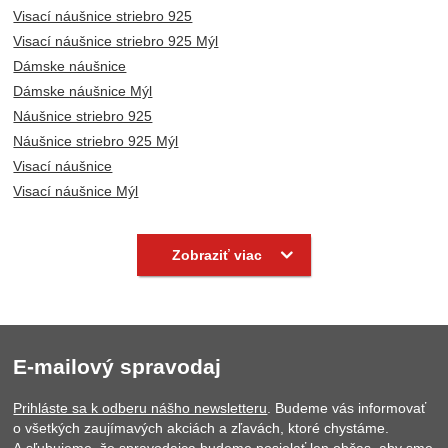
Visací náušnice striebro 925
Visací náušnice striebro 925 Mýl
Dámske náušnice
Dámske náušnice Mýl
Náušnice striebro 925
Náušnice striebro 925 Mýl
Visací náušnice
Visací náušnice Mýl
Náušnice
Náušnice Mýl
Strieborne šperky
Strieborne šperky Mýl
Zobraziť viac
E-mailový spravodaj
Prihláste sa k odberu nášho newsletteru
. Budeme vás informovať
o všetkých zaujímavých akciách a zľavách, ktoré chystáme.