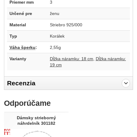
Priemer mm
3
Určené pre
ženu
Material
Striebro 925/000
Typ
Korálek
Váha šperku
:
2,55g
Varianty
Dĺžka náramku: 18 cm
Dĺžka náramku:
19 cm
Recenzia
Pro vkládání recenzí je nutné se přihlásit.
Odporúčame
Recenzia
Nebola pridaná žiadna recenzia.
Dámsky strieborný
náhrdelník 301182