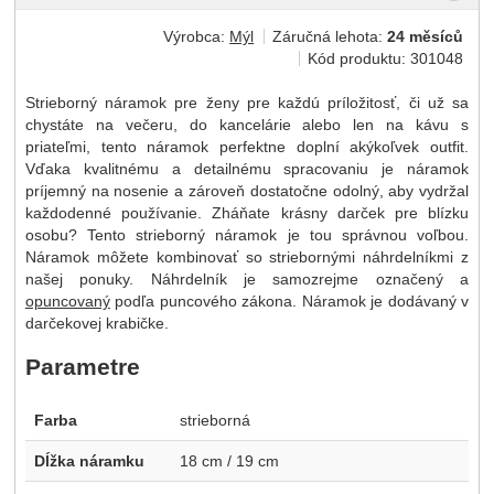
Výrobca:
Mýl
Záručná lehota:
24 měsíců
Kód produktu:
301048
Strieborný náramok pre ženy pre každú príložitosť, či už sa
chystáte na večeru, do kancelárie alebo len na kávu s
priateľmi, tento náramok perfektne doplní akýkoľvek outfit.
Vďaka kvalitnému a detailnému spracovaniu je náramok
príjemný na nosenie a zároveň dostatočne odolný, aby vydržal
každodenné používanie. Zháňate krásny darček pre blízku
osobu? Tento strieborný náramok je tou správnou voľbou.
Náramok môžete kombinovať so striebornými náhrdelníkmi z
našej ponuky. Náhrdelník je samozrejme označený a
opuncovaný
podľa puncového zákona. Náramok je dodávaný v
darčekovej krabičke.
Parametre
Farba
strieborná
Dĺžka náramku
18 cm / 19 cm