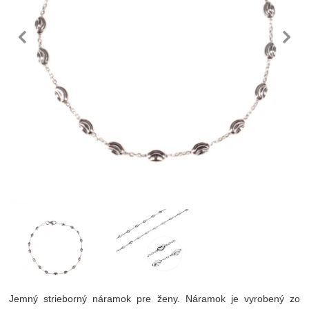
predchádzajúc
n
Fotografie
Jemný strieborný náramok pre ženy. Náramok je vyrobený zo