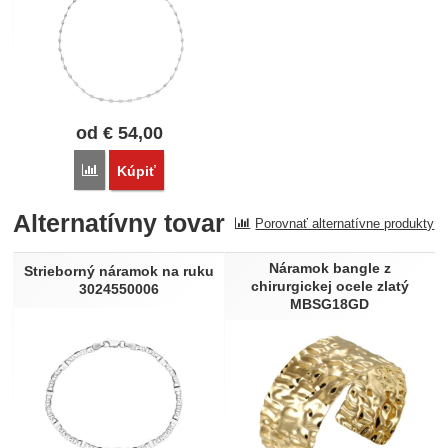
od
€
54,00
Porovnať
Kúpiť
Alternatívny tovar
Porovnať alternatívne produkty
Náramok bangle z
Strieborný náramok na ruku
chirurgickej ocele zlatý
3024550006
MBSG18GD