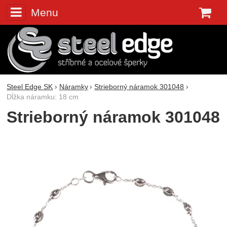
Menu
K
Steel Edge SK
Náramky
Strieborný náramok 301048
Dĺžka náramku: 18 cm
Strieborný náramok 301048
Fotografie