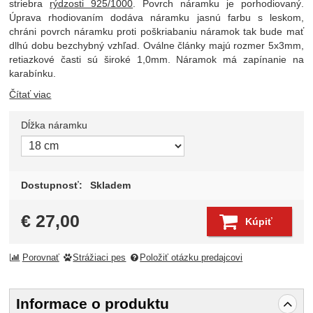
striebra
rýdzosti 925/1000
. Povrch náramku je porhodiovaný.
Úprava rhodiovaním dodáva náramku jasnú farbu s leskom,
chráni povrch náramku proti poškriabaniu náramok tak bude mať
dlhú dobu bezchybný vzhľad. Oválne články majú rozmer 5x3mm,
retiazkové časti sú široké 1,0mm. Náramok má zapínanie na
karabínku.
Čítať viac
Dĺžka náramku
Zvoľte variant
Dostupnosť:
Skladem
€
27,00
Kúpiť
Porovnať
Strážiaci pes
Položiť otázku predajcovi
Informace o produktu