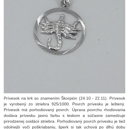
Prívesok na krk so znamením Škorpión (24.10 - 22.11). Prívesok
je vyrobený zo striebra 925/1000. Povrch prívesku je leštený.
Prívesok má porhodiovaný povrch. Úprava povrchu rhodiovania
dodáva prívesku jasnú farbu s leskom a súčasne zamedzuje
prirodzenej oxidácii striebra. Porhodiovaný povrch prívesku je tiež
odolnejší voči poškriabaniu, šperk si tak uchová po dlhú dobu