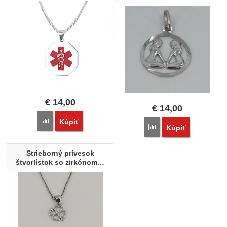
€
14,00
€
14,00
Porovnať
Kúpiť
Porovnať
Kúpiť
Strieborný prívesok
štvorlístok so zirkónom…