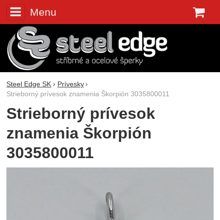
Menu
K
Steel Edge SK
Prívesky
Strieborný prívesok znamenia Škorpión 3035800011
Strieborný prívesok
znamenia Škorpión
3035800011
Fotografie