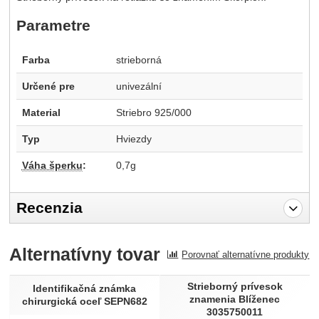
Parametre
Farba
strieborná
Určené pre
univezální
Material
Striebro 925/000
Typ
Hviezdy
Váha šperku
:
0,7g
Recenzia
Pro vkládání recenzí je nutné se přihlásit.
Alternatívny tovar
Porovnať alternatívne produkty
Recenzia
Strieborný prívesok
Nebola pridaná žiadna recenzia.
Identifikačná známka
znamenia Blíženec
chirurgická oceľ SEPN682
3035750011