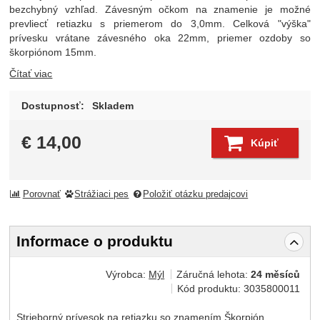
bezchybný vzhľad. Závesným očkom na znamenie je možné
prevliecť retiazku s priemerom do 3,0mm. Celková "výška"
prívesku vrátane závesného oka 22mm, priemer ozdoby so
škorpiónom 15mm.
Čítať viac
Dostupnosť:
Skladem
€
14,00
Kúpiť
Porovnať
Strážiaci pes
Položiť otázku predajcovi
Informace o produktu
Výrobca:
Mýl
Záručná lehota:
24 měsíců
Kód produktu:
3035800011
Strieborný prívesok na retiazku so znamením Škorpión.