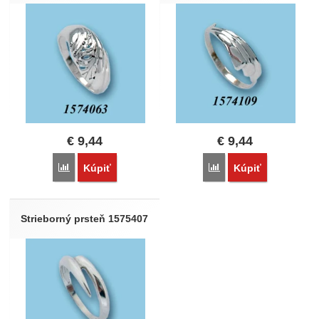
€
9,44
€
9,44
Porovnať
Porovnať
Kúpiť
Kúpiť
Strieborný prsteň 1575407