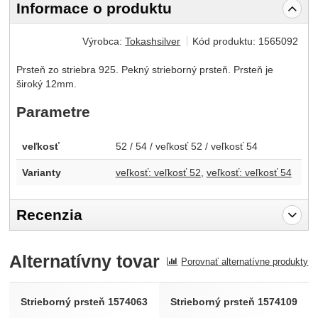
Informace o produktu
Výrobca:
Tokashsilver
Kód produktu:
1565092
Prsteň zo striebra 925. Pekný strieborný prsteň. Prsteň je
široký 12mm.
Parametre
veľkosť
52 / 54 / veľkosť 52 / veľkosť 54
Varianty
veľkosť: veľkosť 52
veľkosť: veľkosť 54
Recenzia
Pro vkládání recenzí je nutné se přihlásit.
Alternatívny tovar
Porovnať alternatívne produkty
Recenzia
Nebola pridaná žiadna recenzia.
Strieborný prsteň 1574063
Strieborný prsteň 1574109