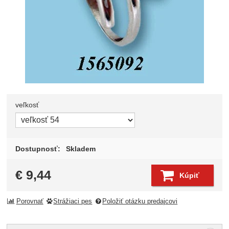
veľkosť
Zvoľte variant
Dostupnosť:
Skladem
€
9,44
Kúpiť
Porovnať
Strážiaci pes
Položiť otázku predajcovi