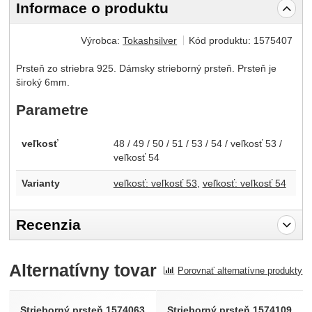
Informace o produktu
Výrobca:
Tokashsilver
Kód produktu:
1575407
Prsteň zo striebra 925. Dámsky strieborný prsteň. Prsteň je
široký 6mm.
Parametre
veľkosť
48 / 49 / 50 / 51 / 53 / 54 / veľkosť 53 /
veľkosť 54
Varianty
veľkosť: veľkosť 53
veľkosť: veľkosť 54
Recenzia
Pro vkládání recenzí je nutné se přihlásit.
Alternatívny tovar
Porovnať alternatívne produkty
Recenzia
Nebola pridaná žiadna recenzia.
Strieborný prsteň 1574063
Strieborný prsteň 1574109