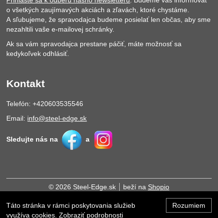
Prihláste sa k odberu nášho newsletteru
. Budeme vás informovať
o všetkých zaujímavých akciách a zľavách, ktoré chystáme.
A sľubujeme, že spravodajca budeme posielať len občas, aby sme
nezahltili vaše e-mailovej schránky.
Ak sa vám spravodajca prestane páčiť, máte možnosť sa
kedykoľvek odhlásiť.
Kontakt
Telefón: +420603535546
Email:
info@steel-edge.sk
Sledujte nás na
a
© 2026 Steel-Edge.sk
beží na
Shopio
Táto stránka v rámci poskytovania služieb
Rozumiem
Hore
využíva cookies.
Zobraziť podrobnosti