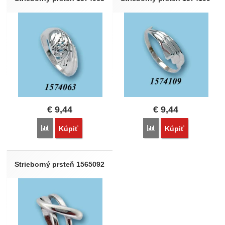
€
9,44
€
9,44
Porovnať
Porovnať
Kúpiť
Kúpiť
Strieborný prsteň 1565092