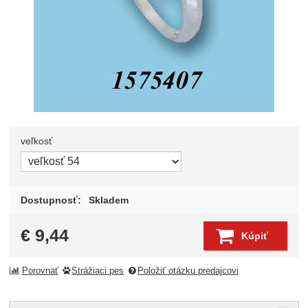
veľkosť
Zvoľte variant
Dostupnosť:
Skladem
€
9,44
Kúpiť
Porovnať
Strážiaci pes
Položiť otázku predajcovi