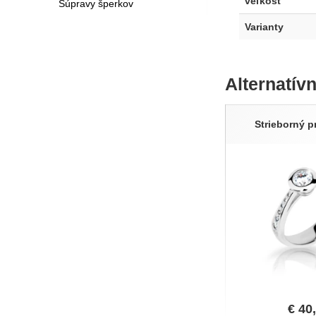
veľkosť
Súpravy šperkov
Varianty
Alternatív
Strieborný p
€
40