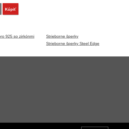
Porovnať
Kúpiť
bro 925 so zirkónmi
Strieborne šperky
Strieborne šperky Steel Edge