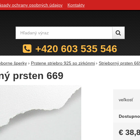
ásady ochrany osobných údajov
Kontakty
Vyhľadávanie
+420 603 535 546
ieborne šperky
Prstene striebro 925 so zirkónmi
Strieborný prsten 66
ný prsten 669
Zvoľte 
veľkosť
Dostupno
€
38,