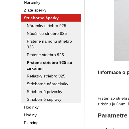
Náramky
Zlaté šperky
Strieborne šperky
Náramky striebro 925
Náušnice striebro 925
Prstene na nohu striebro
925
Prstene striebro 925
Prstene striebro 925 so
zirkónmi
Informace o 
Retiazky striebro 925
Strieborné náhrdelníky
Strieborné prívesky
Prsteň zo strieb
Strieborné súpravy
zirkónu je 6mm. P
Hodinky
Parametre
Hodiny
Piercing