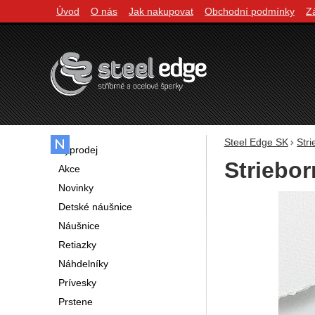
Úvod
O nás
Jak nakupovat
Obchodní podmínky
Z
Navigácia
Steel Edge SK
Str
Výprodej
Striebor
Akce
Novinky
Fotografie
Detské náušnice
Náušnice
Retiazky
Náhdelníky
Prívesky
Prstene