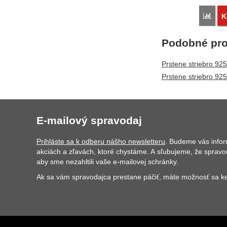
Poro
K
Podobné pro
Prstene striebro 925
Prstene striebro 92
E-mailový spravodaj
Prihláste sa k odberu nášho newsletteru
. Budeme vás info
akciách a zľavách, ktoré chystáme. A sľubujeme, že spravo
aby sme nezahltili vaše e-mailovej schránky.
Ak sa vám spravodajca prestane páčiť, máte možnosť sa ke