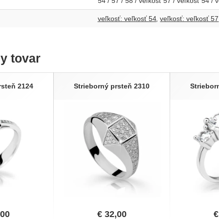
54 / 57 / 58 / veľkosť 57 / veľkosť 54 / 
veľkosť: veľkosť 54
veľkosť: veľkosť 57
ny tovar
rsteň 2124
Strieborný prsteň 2310
Striebor
,00
€
32,00
€