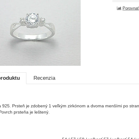
Porovnať
produktu
Recenzia
ra 925. Prsteň je zdobený 1 veľkým zirkónom a dvoma menšími po stra
ovrch prsteňa je leštený.