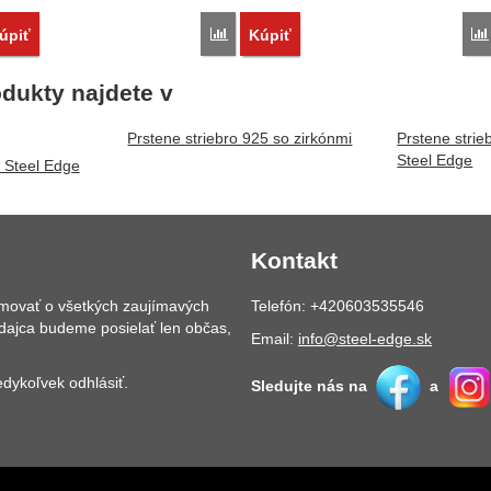
vnať
Porovnať
úpiť
Kúpiť
dukty najdete v
Prstene striebro 925 so zirkónmi
Prstene strie
Steel Edge
5 Steel Edge
Kontakt
rmovať o všetkých zaujímavých
Telefón: +420603535546
dajca budeme posielať len občas,
Email:
info@steel-edge.sk
dykoľvek odhlásiť.
Sledujte nás na
a