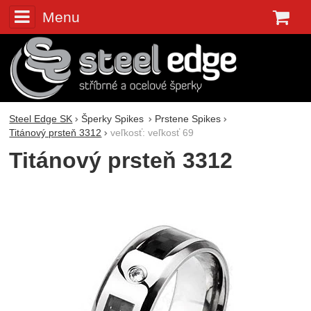
Menu
K
Steel Edge SK
Šperky Spikes
Prstene Spikes
Titánový prsteň 3312
veľkosť: veľkosť 69
Titánový prsteň 3312
Fotografie