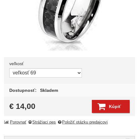
veľkosť
Zvoľte variant
Dostupnosť:
Skladem
€
14,00
Kúpiť
Porovnať
Strážiaci pes
Položiť otázku predajcovi