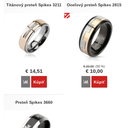
Nebola pridaná žiadna recenzia.
Titánový prsteň Spikes 3211
Oceľový prsteň Spikes 2815
€
20,00
(50 %)
€
14,51
€
10,00
Porovnať
Porovnať
Kúpiť
Kúpiť
Prsteň Spikes 3660