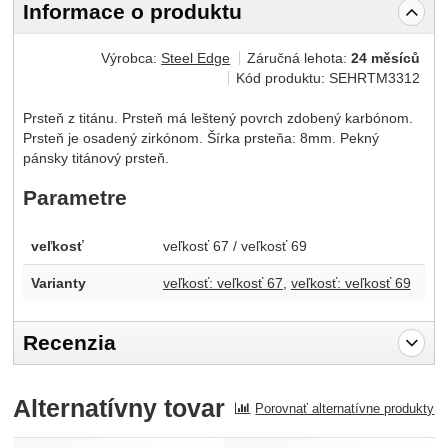
Informace o produktu
Výrobca:
Steel Edge
Záručná lehota:
24 měsíců
Kód produktu:
SEHRTM3312
Prsteň z titánu. Prsteň má leštený povrch zdobený karbónom.
Prsteň je osadený zirkónom. Šírka prsteňa: 8mm. Pekný
pánsky titánový prsteň.
Parametre
veľkosť
veľkosť 67 / veľkosť 69
Varianty
veľkosť: veľkosť 67
veľkosť: veľkosť 69
Recenzia
Pro vkládání recenzí je nutné se přihlásit.
Alternatívny tovar
Porovnať alternatívne produkty
Recenzia