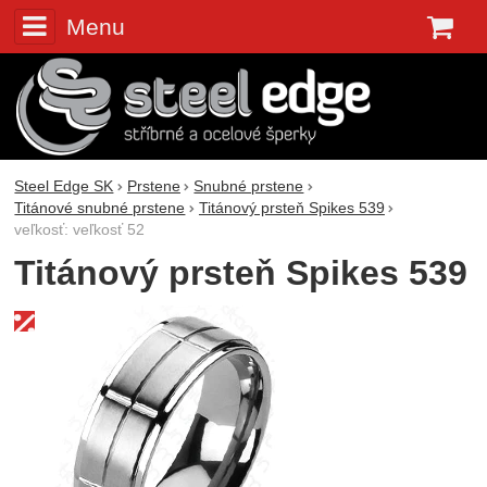
Menu
K
Steel Edge SK
Prstene
Snubné prstene
Titánové snubné prstene
Titánový prsteň Spikes 539
veľkosť: veľkosť 52
Titánový prsteň Spikes 539
Fotografie