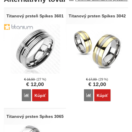
Recenzia
Nebola pridaná žiadna recenzia.
Titanový prsteň Spikes 3601
Titanový prsten Spikes 3042
€
16,50
(27 %)
€
17,00
(29 %)
€
12,00
€
12,00
Porovnať
Porovnať
Kúpiť
Kúpiť
Titanový prsten Spikes 3065