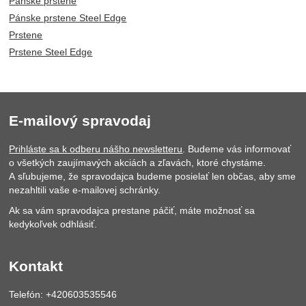
Pánske prstene
Pánske prstene Steel Edge
Prstene
Prstene Steel Edge
E-mailový spravodaj
Prihláste sa k odberu nášho newsletteru
. Budeme vás informovať
o všetkých zaujímavých akciách a zľavách, ktoré chystáme.
A sľubujeme, že spravodajca budeme posielať len občas, aby sme
nezahltili vaše e-mailovej schránky.
Ak sa vám spravodajca prestane páčiť, máte možnosť sa
kedykoľvek odhlásiť.
Kontakt
Telefón: +420603535546