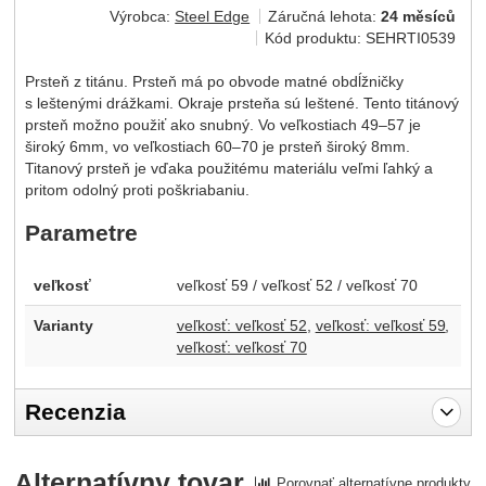
Výrobca:
Steel Edge
Záručná lehota:
24 měsíců
Kód produktu:
SEHRTI0539
Prsteň z titánu. Prsteň má po obvode matné obdĺžničky
s leštenými drážkami. Okraje prsteňa sú leštené. Tento titánový
prsteň možno použiť ako snubný. Vo veľkostiach 49–57 je
široký 6mm, vo veľkostiach 60–70 je prsteň široký 8mm.
Titanový prsteň je vďaka použitému materiálu veľmi ľahký a
pritom odolný proti poškriabaniu.
Parametre
veľkosť
veľkosť 59 / veľkosť 52 / veľkosť 70
Varianty
veľkosť: veľkosť 52
veľkosť: veľkosť 59
veľkosť: veľkosť 70
Recenzia
Pro vkládání recenzí je nutné se přihlásit.
Alternatívny tovar
Porovnať alternatívne produkty