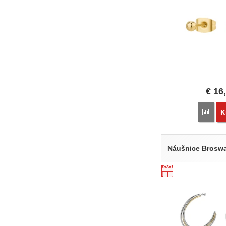
€
16
Poro
K
Náušnice Brosw