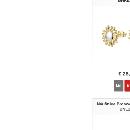
BHKE
Modro-zelená
Žltá
Hnedá
fialovo-biela
Šedostrieborná
Šedá
zlatá & čierna
Multicolor
€
28
Poro
K
Náušnice Brosw
BNL1