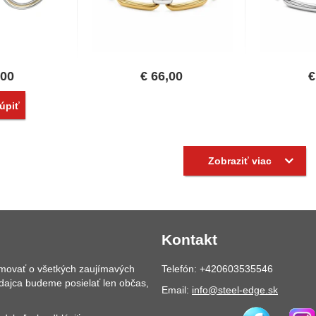
,00
€
66,00
€
vnať
úpiť
Zobraziť viac
Kontakt
rmovať o všetkých zaujímavých
Telefón: +420603535546
dajca budeme posielať len občas,
Email:
info@steel-edge.sk