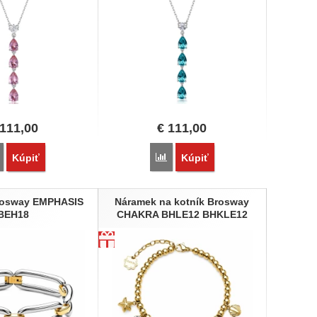
111,00
€
111,00
Porovnať
Porovnať
Kúpiť
Kúpiť
rosway EMPHASIS
Náramek na kotník Brosway
BEH18
CHAKRA BHLE12 BHKLE12