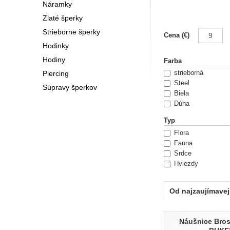
Náramky
V ponuke značky Br
módnych trendov, kt
Zlaté šperky
ucelených kolekcií,
Strieborne šperky
Filtrovani
Jolie a Tring. Mode
Cena (€)
Hodinky
konkrétny šperk zho
každý deň, kedy ich 
Hodiny
Farba
Piercing
strieborná
Steel
Súpravy šperkov
Biela
Dúha
Zlata
Typ
Červená
Flora
Čierna
Fauna
Fialová
Srdce
Ružová
Hviezdy
Sv fialová
Kríža
Modrá
Ostatné
Sv modrá
Od najzaujímavej
Analogové
Tm modrá
Korálek
Zelená
Produkty
Nekonečno
Rose gold
Náušnice Bro
Oranžová