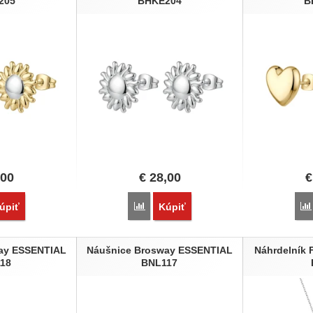
205
BHKE204
B
48cm
18
49cm
20
50cm
21
51cm
22
52cm
24
75cm
25
80cm
30
100cm
32
35
40
45
50
,00
€
28,00
€
55
60
65
vnať
Porovnať
úpiť
Kúpiť
70
ay ESSENTIAL
Náušnice Brosway ESSENTIAL
Náhrdelník 
18
BNL117