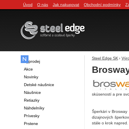
Úvod
O nás
Jak nakupovat
Obchodní podmínky
Z
Navigácia
Steel Edge SK
Výr
Výprodej
Broswa
Akce
Novinky
Detské náušnice
Náušnice
skúseností a pre svo
Retiazky
Náhdelníky
Šperkári v Brosway 
Prívesky
dizajnových šperko
stále o krok napred.
Prstene