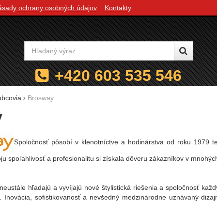
ásady ochrany osobných údajov
Kontakty
Vyhľadávanie
+420 603 535 546
obcovia
Brosway
y
Spoločnosť pôsobí v klenotníctve a hodinárstva od roku 1979 te
ju spoľahlivosť a profesionalitu si získala dôveru zákazníkov v mnohých
neustále hľadajú a vyvíjajú nové štylistická riešenia a spoločnosť ka
v. Inovácia, sofistikovanosť a nevšedný medzinárodne uznávaný diza