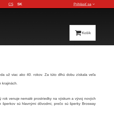
CS
SK
Prihlásiť sa
Jazyková verzia
Košík
da už viac ako 40. rokov. Za túto dlhú dobu získala veľa
 krajinách.
ždý rok venuje nemalé prostriedky na výskum a vývoj nových
jn šperkov sú hlavnými dôvodmi, prečo sú šperky Brosway