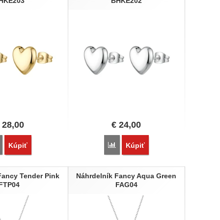
HKE203
BHKE202
Ruženín
28,00
€
24,00
Porovnať
Porovnať
Kúpiť
Kúpiť
Fancy Tender Pink
Náhrdelník Fancy Aqua Green
FTP04
FAG04