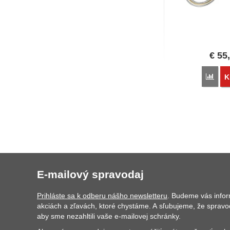
€
55
Poro
K
E-mailový spravodaj
Prihláste sa k odberu nášho newsletteru
. Budeme vás info
akciách a zľavách, ktoré chystáme. A sľubujeme, že spravo
aby sme nezahltili vaše e-mailovej schránky.