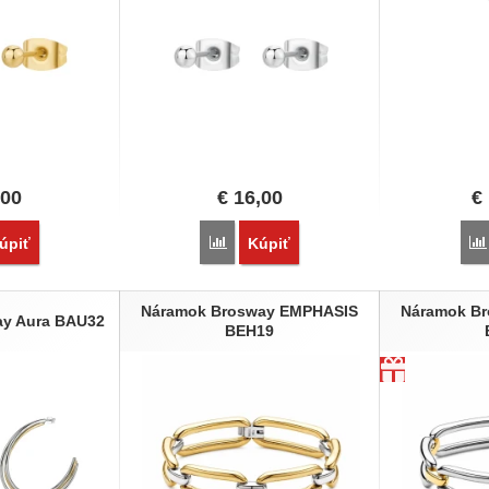
,00
€
16,00
€
vnať
Porovnať
úpiť
Kúpiť
Náramok Brosway EMPHASIS
Náramok B
ay Aura BAU32
BEH19