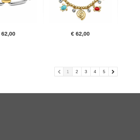
62,00
€
62,00
predchádzajúca
1
2
3
4
5
nasledujú