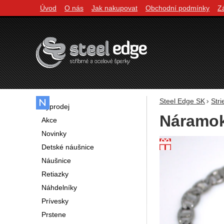
Úvod
O nás
Jak nakupovat
Obchodní podmínky
Z
Navigácia
Steel Edge SK
Str
Výprodej
Náramok
Akce
Novinky
Fotografie
Detské náušnice
Náušnice
Retiazky
Náhdelníky
Prívesky
Prstene