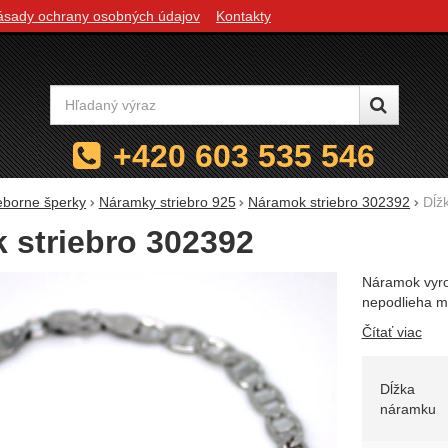
ásady ochrany osobných údajov
Kontakty
Vyhľadávanie
+420 603 535 546
ieborne šperky
Náramky striebro 925
Náramok striebro 302392
Dĺž
 striebro 302392
Náramok vyr
nepodlieha 
Čítať viac
Zvoľte 
Dĺžka
náramku