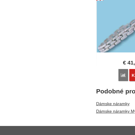
€
41
Poro
K
Podobné pro
Dámske náramky
Dámske náramky Mý