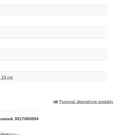
: 19 cm
Porovnať alternatívne produkty
náramok 3017060004