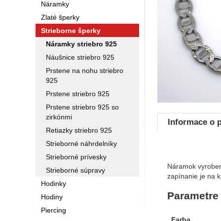
Náramky
Zlaté šperky
Strieborne šperky
Náramky striebro 925
Náušnice striebro 925
Prstene na nohu striebro
925
Prstene striebro 925
Prstene striebro 925 so
zirkónmi
Informace o 
Retiazky striebro 925
Strieborné náhrdelníky
Strieborné prívesky
Náramok vyrobený
Strieborné súpravy
zapínanie je na 
Hodinky
Parametre
Hodiny
Piercing
Farba