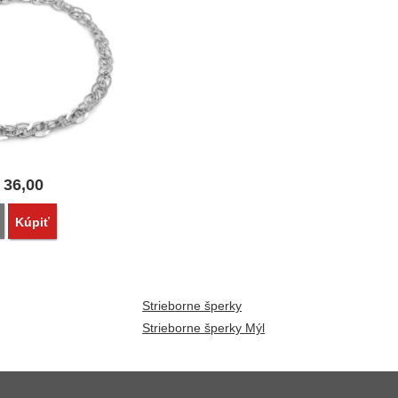
36,00
Porovnať
Kúpiť
Strieborne šperky
Strieborne šperky Mýl