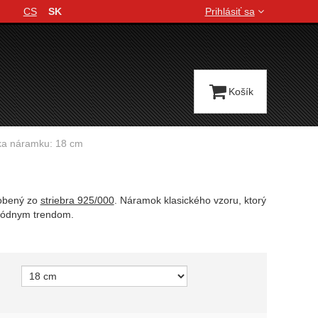
CS
SK
Prihlásiť sa
Jazyková verzia
Košík
ka náramku: 18 cm
obený zo
striebra 925/000
. Náramok klasického vzoru, ktorý
módnym trendom.
variant