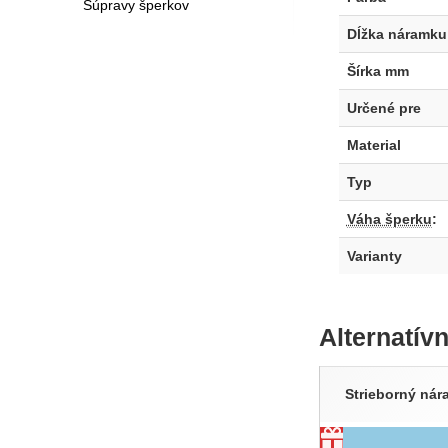
Súpravy šperkov
Dĺžka náramku
Šírka mm
Určené pre
Material
Typ
Váha šperku
:
Varianty
Alternatív
Strieborný ná