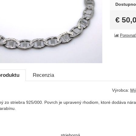
Dostupno
€
50,
Porovnať
produktu
Recenzia
Výrobca:
Mý
 zo striebra 925/000. Povrch je upravený rhodiom, ktoré dodáva nár
karabínu.
strieborná