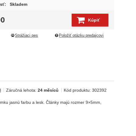
sť:
Skladem
00
Kúpiť
Strážiaci pes
Položiť otázku predajcovi
l
Záručná lehota:
24 měsíců
Kód produktu:
302392
amku jasnú farbu a lesk. Články majú rozmer 9×5mm,