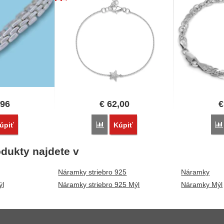
,96
€
62,00
€
vnať
Porovnať
úpiť
Kúpiť
dukty najdete v
Náramky striebro 925
Náramky
l
Náramky striebro 925 Mýl
Náramky Mýl