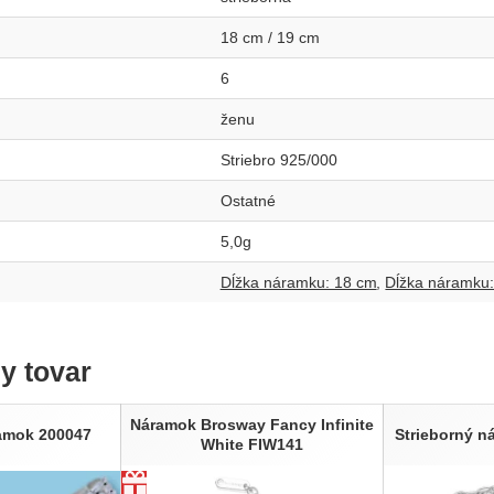
18 cm / 19 cm
6
ženu
Striebro 925/000
Ostatné
5,0g
Dĺžka náramku: 18 cm
Dĺžka náramku
ny tovar
Náramok Brosway Fancy Infinite
ramok 200047
Strieborný 
White FIW141