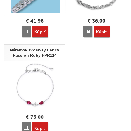
€
41,96
€
36,00
Porovnať
Porovnať
Kúpiť
Kúpiť
Náramok Brosway Fancy
Passion Ruby FPR114
€
75,00
Porovnať
Kúpiť