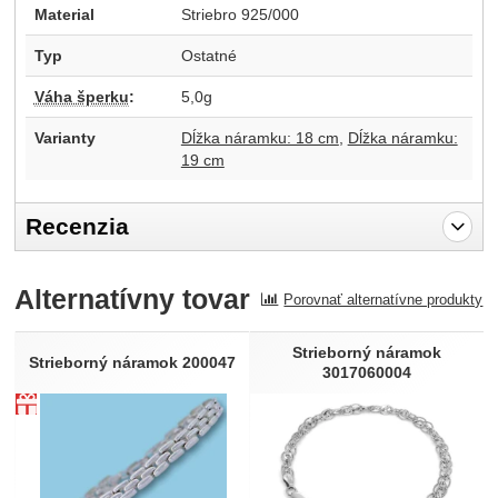
Material
Striebro 925/000
Typ
Ostatné
Váha šperku
:
5,0g
Varianty
Dĺžka náramku: 18 cm
Dĺžka náramku:
19 cm
Recenzia
Pro vkládání recenzí je nutné se přihlásit.
Alternatívny tovar
Porovnať alternatívne produkty
Recenzia
Nebola pridaná žiadna recenzia.
Strieborný náramok
Strieborný náramok 200047
3017060004