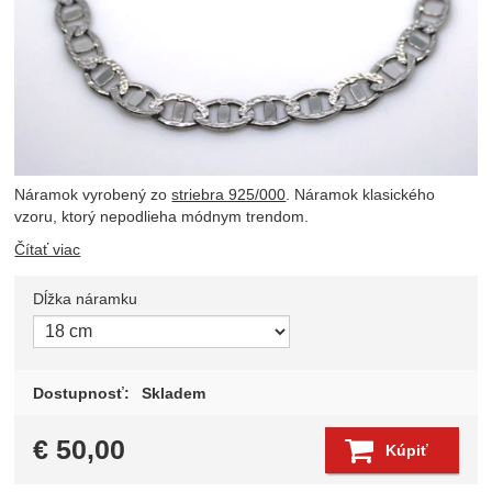
Náramok vyrobený zo
striebra 925/000
. Náramok klasického
vzoru, ktorý nepodlieha módnym trendom.
Čítať viac
Dĺžka náramku
Zvoľte variant
Dostupnosť:
Skladem
€
50,00
Kúpiť