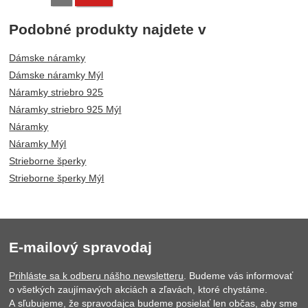
Podobné produkty najdete v
Dámske náramky
Dámske náramky Mýl
Náramky striebro 925
Náramky striebro 925 Mýl
Náramky
Náramky Mýl
Strieborne šperky
Strieborne šperky Mýl
E-mailový spravodaj
Prihláste sa k odberu nášho newsletteru
. Budeme vás informovať
o všetkých zaujímavých akciách a zľavách, ktoré chystáme.
A sľubujeme, že spravodajca budeme posielať len občas, aby sme