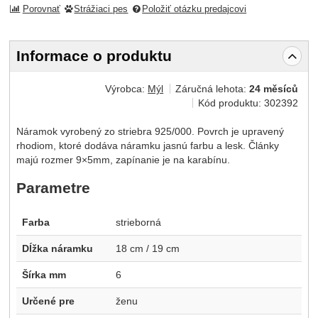
Porovnať
Strážiaci pes
Položiť otázku predajcovi
Informace o produktu
Výrobca:
Mýl
Záručná lehota:
24 měsíců
Kód produktu:
302392
Náramok vyrobený zo striebra 925/000. Povrch je upravený
rhodiom, ktoré dodáva náramku jasnú farbu a lesk. Články
majú rozmer 9×5mm, zapínanie je na karabínu.
Parametre
Farba
strieborná
Dĺžka náramku
18 cm / 19 cm
Šírka mm
6
Určené pre
ženu