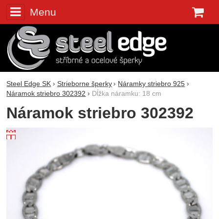
Menu
K
Steel Edge SK
Strieborne šperky
Náramky striebro 925
Náramok striebro 302392
Dĺžka náramku: 18 cm
Náramok striebro 302392
Fotografie