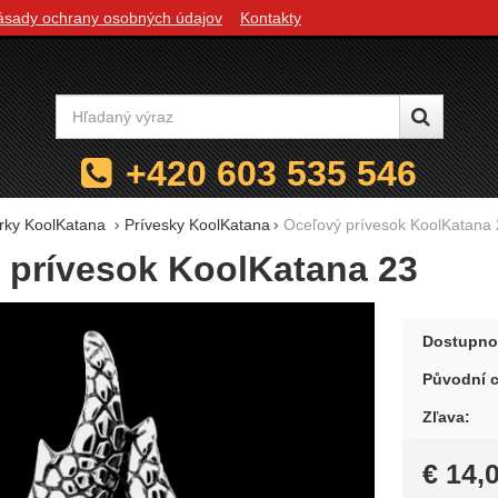
ásady ochrany osobných údajov
Kontakty
Vyhľadávanie
+420 603 535 546
rky KoolKatana
Prívesky KoolKatana
Oceľový prívesok KoolKatana
 prívesok KoolKatana 23
Dostupno
Původní 
Zľava:
€
14,