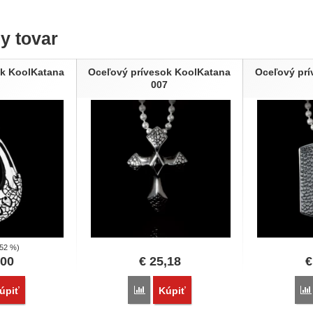
ny tovar
ok KoolKatana
Oceľový prívesok KoolKatana
Oceľový prí
007
(52 %)
,00
€
25,18
€
vnať
Porovnať
úpiť
Kúpiť