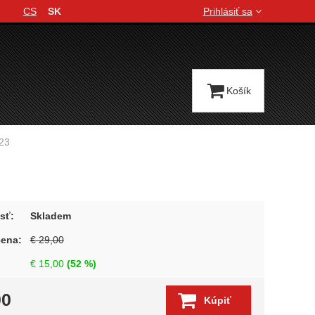
CS
SK
Prihlásiť sa
Jazyková verzia
Košík
 23
sť:
Skladem
cena:
€
29,00
€
15,00
(
52
%)
00
Kúpiť