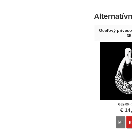
Alternatív
Oceľový príves
35
€
29,00
€
14
Poro
K