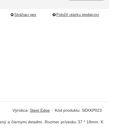
Strážiaci pes
Položiť otázku predajcovi
Výrobca:
Steel Edge
Kód produktu:
SEKKP023
štený a čiernymi detailmi. Rozmer prívesku 37 * 18mm. K