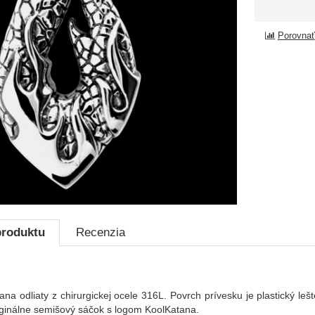
Porovnať
produktu
Recenzia
ana odliaty z chirurgickej ocele 316L. Povrch prívesku je plastický le
riginálne semišový sáčok s logom KoolKatana.