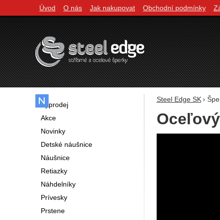
Úvod
O nás
Jak nakupovat
Obchodní podmínky
Z
Navigácia
Steel Edge SK
Špe
Výprodej
Oceľový
Akce
Novinky
Fotografie
Detské náušnice
Náušnice
Retiazky
Náhdelníky
Prívesky
Prstene