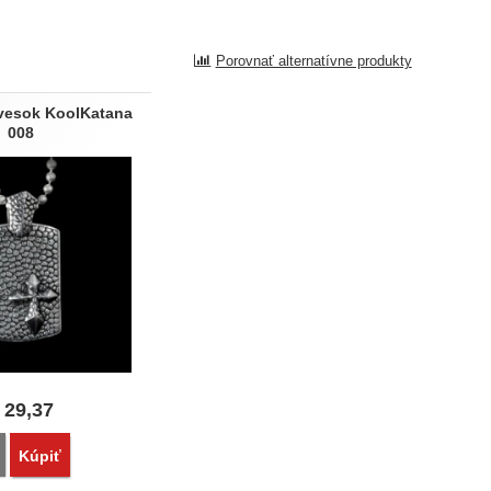
Porovnať alternatívne produkty
vesok KoolKatana
008
29,37
Porovnať
Kúpiť